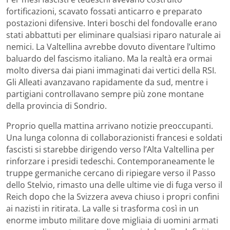
fortificazioni, scavato fossati anticarro e preparato
postazioni difensive. Interi boschi del fondovalle erano
stati abbattuti per eliminare qualsiasi riparo naturale ai
nemici. La Valtellina avrebbe dovuto diventare l’ultimo
baluardo del fascismo italiano. Ma la realtà era ormai
molto diversa dai piani immaginati dai vertici della RSI.
Gli Alleati avanzavano rapidamente da sud, mentre i
partigiani controllavano sempre più zone montane
della provincia di Sondrio.
Proprio quella mattina arrivano notizie preoccupanti.
Una lunga colonna di collaborazionisti francesi e soldati
fascisti si starebbe dirigendo verso l’Alta Valtellina per
rinforzare i presidi tedeschi. Contemporaneamente le
truppe germaniche cercano di ripiegare verso il Passo
dello Stelvio, rimasto una delle ultime vie di fuga verso il
Reich dopo che la Svizzera aveva chiuso i propri confini
ai nazisti in ritirata. La valle si trasforma così in un
enorme imbuto militare dove migliaia di uomini armati