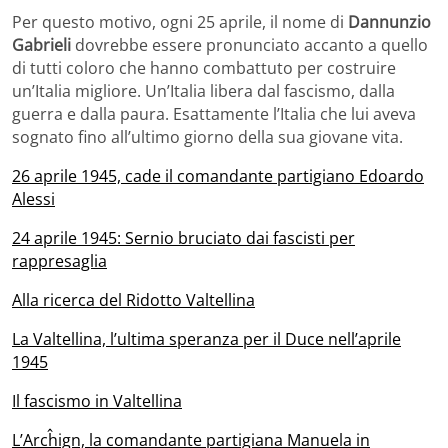
Per questo motivo, ogni 25 aprile, il nome di
Dannunzio
Gabrieli
dovrebbe essere pronunciato accanto a quello
di tutti coloro che hanno combattuto per costruire
un’Italia migliore. Un’Italia libera dal fascismo, dalla
guerra e dalla paura. Esattamente l’Italia che lui aveva
sognato fino all’ultimo giorno della sua giovane vita.
26 aprile 1945, cade il comandante partigiano Edoardo
Alessi
24 aprile 1945: Sernio bruciato dai fascisti per
rappresaglia
Alla ricerca del Ridotto Valtellina
La Valtellina, l’ultima speranza per il Duce nell’aprile
1945
Il fascismo in Valtellina
L’Arcĥign, la comandante partigiana Manuela in