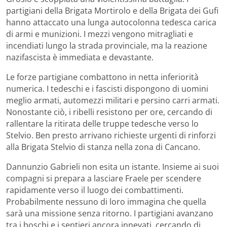
partigiani della Brigata Mortirolo e della Brigata dei Gufi
hanno attaccato una lunga autocolonna tedesca carica
di armi e munizioni. I mezzi vengono mitragliati e
incendiati lungo la strada provinciale, ma la reazione
nazifascista è immediata e devastante.
Le forze partigiane combattono in netta inferiorità
numerica. I tedeschi e i fascisti dispongono di uomini
meglio armati, automezzi militari e persino carri armati.
Nonostante ciò, i ribelli resistono per ore, cercando di
rallentare la ritirata delle truppe tedesche verso lo
Stelvio. Ben presto arrivano richieste urgenti di rinforzi
alla Brigata Stelvio di stanza nella zona di Cancano.
Dannunzio Gabrieli non esita un istante. Insieme ai suoi
compagni si prepara a lasciare Fraele per scendere
rapidamente verso il luogo dei combattimenti.
Probabilmente nessuno di loro immagina che quella
sarà una missione senza ritorno. I partigiani avanzano
tra i boschi e i sentieri ancora innevati, cercando di