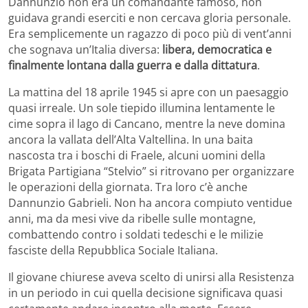
Dannunzio non era un comandante famoso, non
guidava grandi eserciti e non cercava gloria personale.
Era semplicemente un ragazzo di poco più di vent’anni
che sognava un’Italia diversa:
libera, democratica e
finalmente lontana dalla guerra e dalla dittatura
.
La mattina del 18 aprile 1945 si apre con un paesaggio
quasi irreale. Un sole tiepido illumina lentamente le
cime sopra il lago di Cancano, mentre la neve domina
ancora la vallata dell’Alta Valtellina. In una baita
nascosta tra i boschi di Fraele, alcuni uomini della
Brigata Partigiana “Stelvio” si ritrovano per organizzare
le operazioni della giornata. Tra loro c’è anche
Dannunzio Gabrieli. Non ha ancora compiuto ventidue
anni, ma da mesi vive da ribelle sulle montagne,
combattendo contro i soldati tedeschi e le milizie
fasciste della Repubblica Sociale Italiana.
Il giovane chiurese aveva scelto di unirsi alla Resistenza
in un periodo in cui quella decisione significava quasi