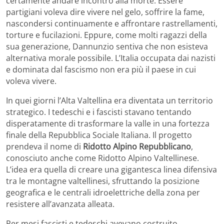
certamente andare incontro alla morte. Essere
partigiani voleva dire vivere nel gelo, soffrire la fame,
nascondersi continuamente e affrontare rastrellamenti,
torture e fucilazioni. Eppure, come molti ragazzi della
sua generazione, Dannunzio sentiva che non esisteva
alternativa morale possibile. L’Italia occupata dai nazisti
e dominata dal fascismo non era più il paese in cui
voleva vivere.
In quei giorni l’Alta Valtellina era diventata un territorio
strategico. I tedeschi e i fascisti stavano tentando
disperatamente di trasformare la valle in una fortezza
finale della Repubblica Sociale Italiana. Il progetto
prendeva il nome di
Ridotto Alpino Repubblicano
,
conosciuto anche come Ridotto Alpino Valtellinese.
L’idea era quella di creare una gigantesca linea difensiva
tra le montagne valtellinesi, sfruttando la posizione
geografica e le centrali idroelettriche della zona per
resistere all’avanzata alleata.
Per mesi fascisti e tedeschi avevano costruito