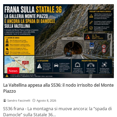
News
La Valtellina appesa alla SS36: il nodo irrisolto del Monte
Piazzo
Sandro Faccinelli
Agosto 8, 2026
SS36 frana - La montagna si muove ancora: la “spada di
Damocle” sulla Statale 36…