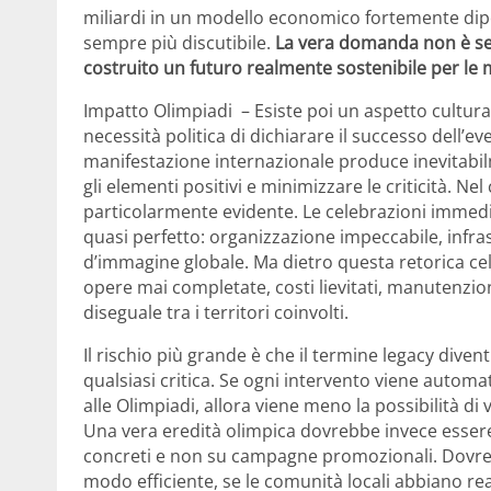
miliardi in un modello economico fortemente dipe
sempre più discutibile.
La vera domanda non è se 
costruito un futuro realmente sostenibile per le 
Impatto Olimpiadi – Esiste poi un aspetto cultura
necessità politica di dichiarare il successo dell’e
manifestazione internazionale produce inevitabi
gli elementi positivi e minimizzare le criticità. N
particolarmente evidente. Le celebrazioni immed
quasi perfetto: organizzazione impeccabile, infr
d’immagine globale. Ma dietro questa retorica cele
opere mai completate, costi lievitati, manutenzio
diseguale tra i territori coinvolti.
Il rischio più grande è che il termine legacy div
qualsiasi critica. Se ogni intervento viene auto
alle Olimpiadi, allora viene meno la possibilità di 
Una vera eredità olimpica dovrebbe invece essere 
concreti e non su campagne promozionali. Dovrebbe
modo efficiente, se le comunità locali abbiano rea