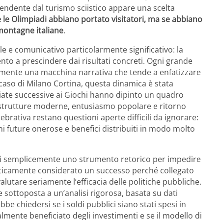
ndente dal turismo sciistico appare una scelta
le Olimpiadi abbiano portato visitatori, ma se abbiano
montagne italiane
.
le e comunicativo particolarmente significativo: la
vento a prescindere dai risultati concreti. Ogni grande
lmente una macchina narrativa che tende a enfatizzare
el caso di Milano Cortina, questa dinamica è stata
iate successive ai Giochi hanno dipinto un quadro
astrutture moderne, entusiasmo popolare e ritorno
brativa restano questioni aperte difficili da ignorare:
ni future onerose e benefici distribuiti in modo molto
enti semplicemente uno strumento retorico per impedire
maticamente considerato un successo perché collegato
valutare seriamente l’efficacia delle politiche pubbliche.
sottoposta a un’analisi rigorosa, basata su dati
 chiedersi se i soldi pubblici siano stati spesi in
lmente beneficiato degli investimenti e se il modello di