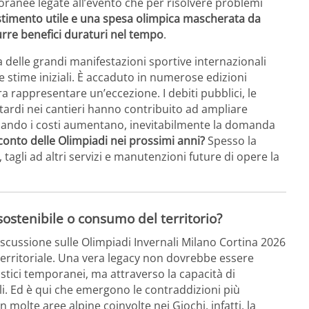
oranee legate all’evento che per risolvere problemi
estimento utile e una spesa olimpica mascherata da
urre benefici duraturi nel tempo
.
 delle grandi manifestazioni sportive internazionali
e stime iniziali. È accaduto in numerose edizioni
rappresentare un’eccezione. I debiti pubblici, le
 ritardi nei cantieri hanno contribuito ad ampliare
quando i costi aumentano, inevitabilmente la domanda
conto delle Olimpiadi nei prossimi anni?
Spesso la
à, tagli ad altri servizi e manutenzioni future di opere la
sostenibile o consumo del territorio?
iscussione sulle
Olimpiadi Invernali Milano Cortina 2026
à territoriale. Una vera legacy non dovrebbe essere
istici temporanei, ma attraverso la capacità di
li. Ed è qui che emergono le contraddizioni più
olte aree alpine coinvolte nei Giochi, infatti, la