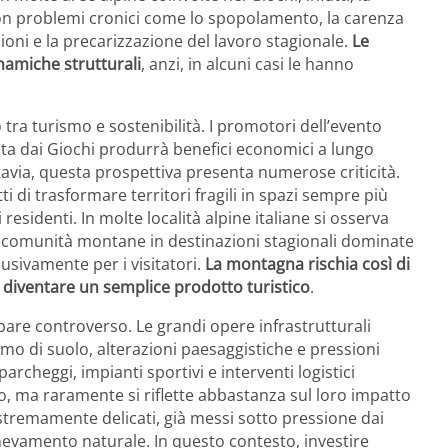
on problemi cronici come lo spopolamento, la carenza
azioni e la precarizzazione del lavoro stagionale.
Le
namiche strutturali
, anzi, in alcuni casi le hanno
 tra turismo e sostenibilità. I promotori dell’evento
ata dai Giochi produrrà benefici economici a lungo
ttavia, questa prospettiva presenta numerose criticità.
ti di trasformare territori fragili in spazi sempre più
residenti. In molte località alpine italiane si osserva
e comunità montane in destinazioni stagionali dominate
lusivamente per i visitatori.
La montagna rischia così di
r diventare un semplice prodotto turistico
.
pare controverso. Le grandi opere infrastrutturali
o di suolo, alterazioni paesaggistiche e pressioni
rcheggi, impianti sportivi e interventi logistici
o, ma raramente si riflette abbastanza sul loro impatto
estremamente delicati, già messi sotto pressione dai
nevamento naturale. In questo contesto, investire