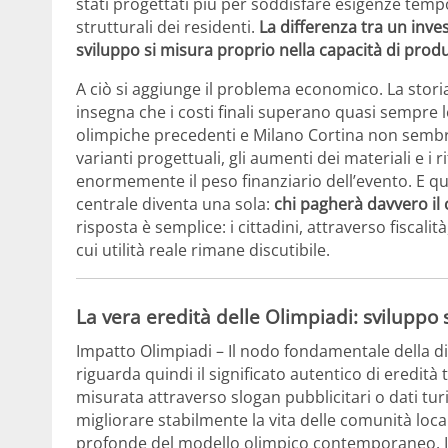
stati progettati più per soddisfare esigenze temp
strutturali dei residenti.
La differenza tra un inv
sviluppo si misura proprio nella capacità di prod
A ciò si aggiunge il problema economico. La storia
insegna che i costi finali superano quasi sempre l
olimpiche precedenti e Milano Cortina non sembra 
varianti progettuali, gli aumenti dei materiali e i
enormemente il peso finanziario dell’evento. E 
centrale diventa una sola:
chi pagherà davvero il 
risposta è semplice: i cittadini, attraverso fiscalit
cui utilità reale rimane discutibile.
La vera eredità delle Olimpiadi: sviluppo 
Impatto Olimpiadi – Il nodo fondamentale della d
riguarda quindi il significato autentico di eredit
misurata attraverso slogan pubblicitari o dati tur
migliorare stabilmente la vita delle comunità loca
profonde del modello olimpico contemporaneo. In m