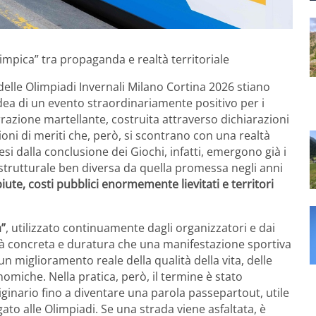
impica” tra propaganda e realtà territoriale
 delle
Olimpiadi Invernali Milano Cortina 2026
stiano
idea di un evento straordinariamente positivo per i
rrazione martellante, costruita attraverso dichiarazioni
ni di meriti che, però, si scontrano con una realtà
i dalla conclusione dei Giochi, infatti, emergono già i
strutturale ben diversa da quella promessa negli anni
te, costi pubblici enormemente lievitati e territori
a”
, utilizzato continuamente dagli organizzatori e dai
ità concreta e duratura che una manifestazione sportiva
 un miglioramento reale della qualità della vita, delle
nomiche. Nella pratica, però, il termine è stato
ginario fino a diventare una parola passepartout, utile
gato alle Olimpiadi. Se una strada viene asfaltata, è