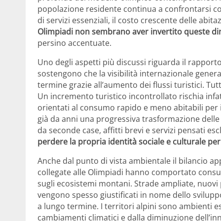
popolazione residente continua a confrontarsi c
di servizi essenziali, il costo crescente delle abit
Olimpiadi non sembrano aver invertito queste di
persino accentuate.
Uno degli aspetti più discussi riguarda il rapporto
sostengono che la visibilità internazionale gener
termine grazie all’aumento dei flussi turistici. Tu
Un incremento turistico incontrollato rischia infat
orientati al consumo rapido e meno abitabili per i 
già da anni una progressiva trasformazione dell
da seconde case, affitti brevi e servizi pensati esc
perdere la propria identità sociale e culturale pe
Anche dal punto di vista ambientale il bilancio ap
collegate alle Olimpiadi hanno comportato consum
sugli ecosistemi montani. Strade ampliate, nuovi pa
vengono spesso giustificati in nome dello svilupp
a lungo termine. I territori alpini sono ambienti 
cambiamenti climatici e dalla diminuzione dell’in