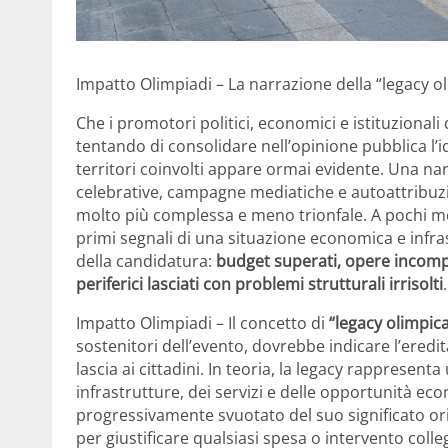
Impatto Olimpiadi – La narrazione della “legacy ol
Che i promotori politici, economici e istituzionali
tentando di consolidare nell’opinione pubblica l’
territori coinvolti appare ormai evidente. Una na
celebrative, campagne mediatiche e autoattribuzio
molto più complessa e meno trionfale. A pochi mes
primi segnali di una situazione economica e infra
della candidatura:
budget superati, opere incompiu
periferici lasciati con problemi strutturali irrisolti
.
Impatto Olimpiadi – Il concetto di
“legacy olimpic
sostenitori dell’evento, dovrebbe indicare l’ered
lascia ai cittadini. In teoria, la legacy rappresenta
infrastrutture, dei servizi e delle opportunità eco
progressivamente svuotato del suo significato ori
per giustificare qualsiasi spesa o intervento colle