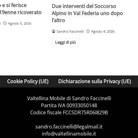
e si ferisce
Due interventi del Soccorso
19enne ricoverato
Alpino in Val Federia uno dopo
l’altro
i
Agosto 5, 2026
Sandro Faccinelli
Agosto 4, 2026
Leggi di più
Cookie Policy (UE)
Dichiarazione sulla Privacy (UE)
Valtellina Mobile di Sandro Faccinelli
Partita IVA 00933050148
Codice fiscale FCCSDR75R06I829B
sandro.faccinelli@legalmail.it
info@valtellinamobile.it