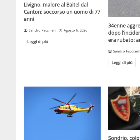
Livigno, malore al Baitel dal
Canton: soccorso un uomo di 77
anni
34enne aggred
Sandro Faccinelli
Agosto 6, 2026
dopo l’incide
era rubato: a
Leggi di più
Sandro Faccinell
Leggi di più
Sondrio, colp