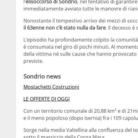
l’
elisoccorso di Sondrio
, nel tentativo di garantir
immediatamente avviato tutte le manovre di riani
Nonostante il tempestivo arrivo dei mezzi di socc
il 63enne non c’è stato nulla da fare
. Il decesso è
L’episodio ha profondamente colpito la comunità
è consumata nel giro di pochi minuti. Al momento no
della vittima né sulle cause che hanno provocato
previste.
Sondrio news
Mostachetti Costruzioni
LE OFFERTE DI OGGI
Con un territorio comunale di 20,88 km² e di 21mil
e il meno popoloso (dopo Isernia) fra i 109 capoluo
Sorge nella media Valtellina alla confluenza del t
sotto il massiccio della Corna Mara.