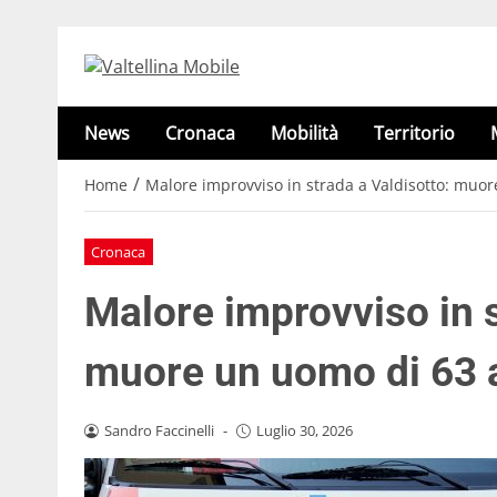
News
Cronaca
Mobilità
Territorio
/
Home
Malore improvviso in strada a Valdisotto: muo
Cronaca
Malore improvviso in s
muore un uomo di 63 
Sandro Faccinelli
-
Luglio 30, 2026