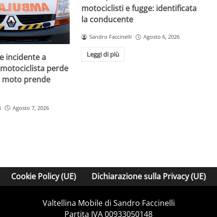
motociclisti e fugge: identificata
la conducente
Sandro Faccinelli
Agosto 6, 2026
Leggi di più
e incidente a
motociclista perde
 la moto prende
i
Agosto 7, 2026
Cookie Policy (UE)
Dichiarazione sulla Privacy (UE)
Valtellina Mobile di Sandro Faccinelli
Partita IVA 00933050148