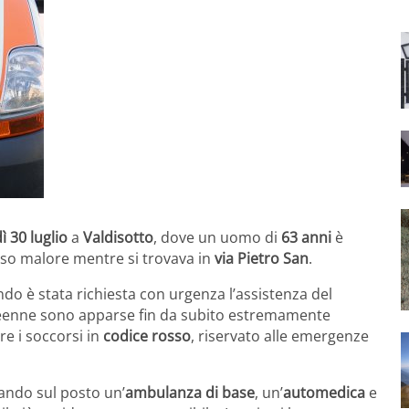
ì 30 luglio
a
Valdisotto
, dove un uomo di
63 anni
è
so malore mentre si trovava in
via Pietro San
.
ndo è stata richiesta con urgenza l’assistenza del
treenne sono apparse fin da subito estremamente
re i soccorsi in
codice rosso
, riservato alle emergenze
iando sul posto un’
ambulanza di base
, un’
automedica
e