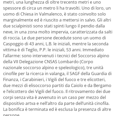
metri, una lunghezza di oltre trecento metri e uno
spessore di circa un metro li ha travolti. Uno di loro, un
uomo di Chiesa in Valmalenco, è stato coinvolto solo
marginalmente ed è riuscito a mettersi in salvo. Gli altri
due scialpinisti sono stati spinti lungo il pendio dalla
neve, in una zona molto impervia, caratterizzata da salti
di roccia. Le due persone decedute sono un uomo di
Caspoggio di 43 anni, L.B. le iniziali, mentre la seconda
vittima è di Teglio, P.P. le iniziali, 53 anni. Immediato
l’allarme: sono intervenuti i tecnici del Soccorso alpino
della VII Delegazione CNSAS Lombardo (Corpo
nazionale soccorso alpino e speleologico), tre unità
cinofile per la ricerca in valanga, il SAGF della Guardia di
Finanza, i Carabinieri, i Vigili del fuoco e tre elicotteri,
due mezzi di elisoccorso partiti da Caiolo e da Bergamo
e l’elicottero dei Vigili del fuoco. Il ritrovamento dei due
corpi senza vita è avvenuto in un caso per mezzo del
dispositivo artva e nell’altro da parte dell’unità cinofila.
La bonifica è terminata ed è esclusa la presenza di altre
persone.