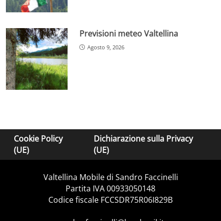
Previsioni meteo Valtellina
Agosto 9, 2026
Cookie Policy
Dichiarazione sulla Privacy
(UE)
(UE)
Valtellina Mobile di Sandro Faccinelli
Partita IVA 00933050148
Codice fiscale FCCSDR75R06I829B