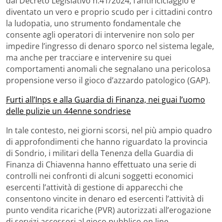
dal Decreto Legislativo n.41/2024, l’antiriciclaggio è
diventato un vero e proprio scudo per i cittadini contro
la ludopatia, uno strumento fondamentale che
consente agli operatori di intervenire non solo per
impedire l’ingresso di denaro sporco nel sistema legale,
ma anche per tracciare e intervenire su quei
comportamenti anomali che segnalano una pericolosa
propensione verso il gioco d’azzardo patologico (GAP).
Furti all’Inps e alla Guardia di Finanza, nei guai l’uomo
delle pulizie un 44enne sondriese
In tale contesto, nei giorni scorsi, nel più ampio quadro
di approfondimenti che hanno riguardato la provincia
di Sondrio, i militari della Tenenza della Guardia di
Finanza di Chiavenna hanno effettuato una serie di
controlli nei confronti di alcuni soggetti economici
esercenti l’attività di gestione di apparecchi che
consentono vincite in denaro ed esercenti l’attività di
punto vendita ricariche (PVR) autorizzati all’erogazione
di servizi accessori al gioco pubblico on line.