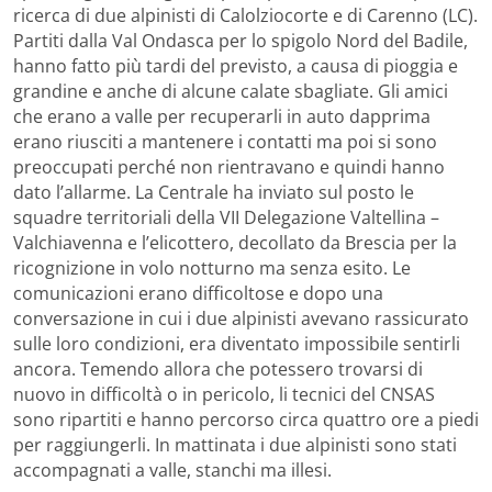
ricerca di due alpinisti di Calolziocorte e di Carenno (LC).
Partiti dalla Val Ondasca per lo spigolo Nord del Badile,
hanno fatto più tardi del previsto, a causa di pioggia e
grandine e anche di alcune calate sbagliate. Gli amici
che erano a valle per recuperarli in auto dapprima
erano riusciti a mantenere i contatti ma poi si sono
preoccupati perché non rientravano e quindi hanno
dato l’allarme. La Centrale ha inviato sul posto le
squadre territoriali della VII Delegazione Valtellina –
Valchiavenna e l’elicottero, decollato da Brescia per la
ricognizione in volo notturno ma senza esito. Le
comunicazioni erano difficoltose e dopo una
conversazione in cui i due alpinisti avevano rassicurato
sulle loro condizioni, era diventato impossibile sentirli
ancora. Temendo allora che potessero trovarsi di
nuovo in difficoltà o in pericolo, li tecnici del CNSAS
sono ripartiti e hanno percorso circa quattro ore a piedi
per raggiungerli. In mattinata i due alpinisti sono stati
accompagnati a valle, stanchi ma illesi.