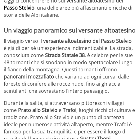
Oggi ci concentreremo sul
versante altoatesino del
Passo Stelvio
, una delle aree più affascinanti e ricche di
storia delle Alpi italiane.
Un viaggio panoramico sul versante altoatesino
Il viaggio verso il
versante altoatesino del Passo Stelvio
è già di per sé un’esperienza indimenticabile. La strada,
conosciuta come
Strada Statale 38
, è celebre per le sue
48 tornanti che si snodano in modo spettacolare lungo
il fianco della montagna. Questi tornanti offrono
panorami mozzafiato
che variano ad ogni curva: dalle
foreste di conifere alle rocce nude, fino ai ghiacciai
scintillanti che sovrastano l’intero paesaggio.
Durante la salita, si attraversano pittoreschi villaggi
come
Prato allo Stelvio
e
Trafoi
, luoghi ricchi di cultura e
tradizione. Prato allo Stelvio è un punto di partenza
ideale per numerose attività all’aperto, mentre Trafoi è
famoso per la sua tranquillità e per essere il luogo di
nascita del leggendario sciatore
Gustav Thöni
.