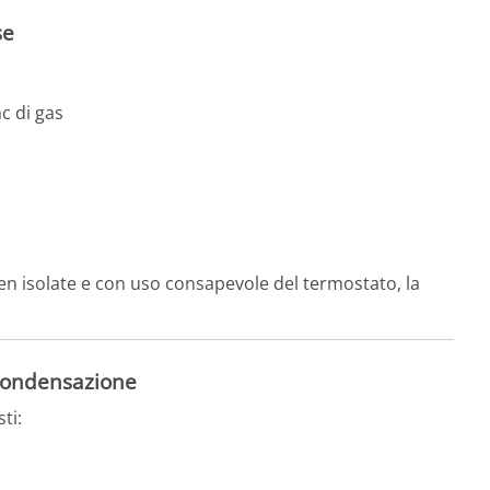
se
c di gas
ben isolate e con uso consapevole del termostato, la
 condensazione
ti: