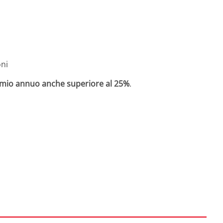
oni
rmio annuo anche superiore al 25%
.