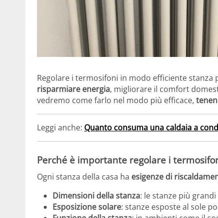
Regolare i termosifoni in modo efficiente stanza
risparmiare energia
, migliorare il comfort domest
vedremo come farlo nel modo più efficace,
tenen
Leggi anche:
Quanto consuma una caldaia a cond
Perché è importante regolare i termosifon
Ogni stanza della casa ha
esigenze di riscaldame
Dimensioni della stanza
: le stanze più grandi
Esposizione solare
: stanze esposte al sole 
Funzione della stanza
: in ambienti come il so