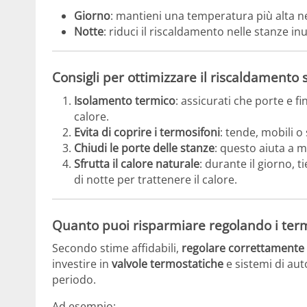
Giorno
: mantieni una temperatura più alta nel
Notte
: riduci il riscaldamento nelle stanze inu
Consigli per ottimizzare il riscaldamento
Isolamento termico
: assicurati che porte e fi
calore.
Evita di coprire i termosifoni
: tende, mobili o
Chiudi le porte delle stanze
: questo aiuta a m
Sfrutta il calore naturale
: durante il giorno, t
di notte per trattenere il calore.
Quanto puoi risparmiare regolando i term
Secondo stime affidabili,
regolare correttamente i
investire in
valvole termostatiche
e sistemi di au
periodo.
Ad esempio: