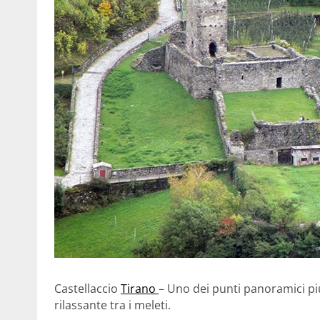
Castellaccio
Tirano
– Uno dei punti panoramici pi
rilassante tra i meleti.