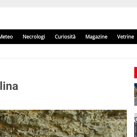
Meteo
Necrologi
Curiosità
Magazine
Vetrine
lina