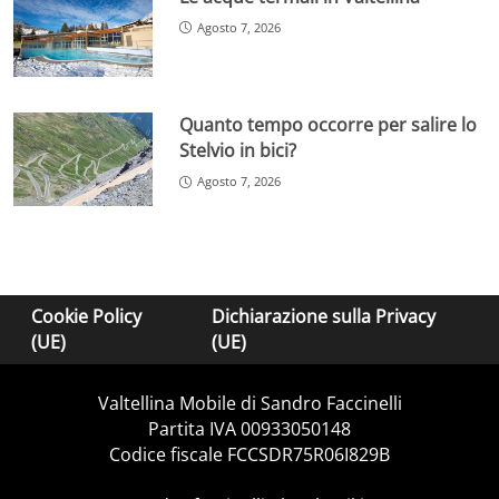
Agosto 7, 2026
Quanto tempo occorre per salire lo
Stelvio in bici?
Agosto 7, 2026
Cookie Policy
Dichiarazione sulla Privacy
(UE)
(UE)
Valtellina Mobile di Sandro Faccinelli
Partita IVA 00933050148
Codice fiscale FCCSDR75R06I829B