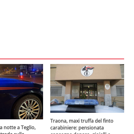
Traona, maxi truffa del finto
a notte a Teglio,
carabiniere: pensionata