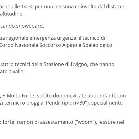
ntorno alle 14:30 per una persona coinvolta dal distacco
altitudine.
ticando snowboard.
zia regionale emergenza urgenza; il tecnico di
el Corpo Nazionale Soccorso Alpino e Speleologico
attro tecnici della Stazione di Livigno, che hanno
te a valle.
te, 5-Molto Forte) subito dopo nevicate abbondanti, con
zi termici o pioggia. Pendii ripidi (>30°), specialmente
to forte, rumori di assestamento (“woom”), fessure nel