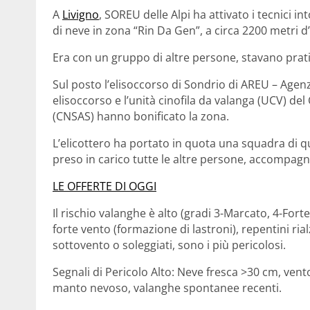
A
Livigno
, SOREU delle Alpi ha attivato i tecnici i
di neve in zona “Rin Da Gen”, a circa 2200 metri d’
Era con un gruppo di altre persone, stavano pra
Sul posto l’elisoccorso di Sondrio di AREU – Agen
elisoccorso e l’unità cinofila da valanga (UCV) d
(CNSAS) hanno bonificato la zona.
L’elicottero ha portato in quota una squadra di qu
preso in carico tutte le altre persone, accompagna
LE OFFERTE DI OGGI
Il rischio valanghe è alto (gradi 3-Marcato, 4-For
forte vento (formazione di lastroni), repentini rial
sottovento o soleggiati, sono i più pericolosi.
Segnali di Pericolo Alto: Neve fresca >30 cm, ven
manto nevoso, valanghe spontanee recenti.