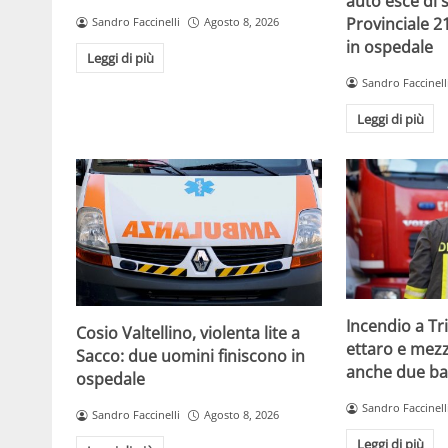
auto esce di 
Provinciale 2
Sandro Faccinelli
Agosto 8, 2026
in ospedale
Leggi di più
Sandro Faccinell
Leggi di più
Incendio a Tr
Cosio Valtellino, violenta lite a
ettaro e mezzo
Sacco: due uomini finiscono in
anche due b
ospedale
Sandro Faccinell
Sandro Faccinelli
Agosto 8, 2026
Leggi di più