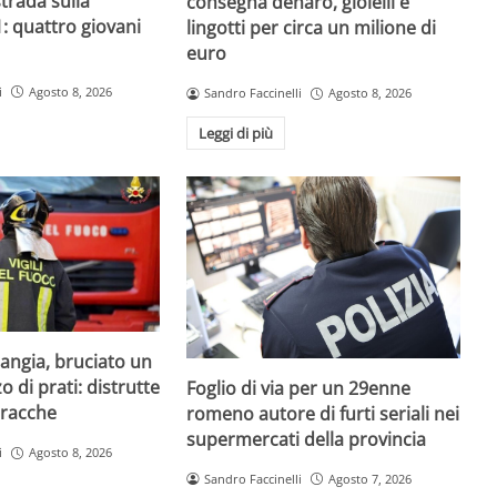
strada sulla
consegna denaro, gioielli e
1: quattro giovani
lingotti per circa un milione di
euro
i
Agosto 8, 2026
Sandro Faccinelli
Agosto 8, 2026
Leggi di più
iangia, bruciato un
 di prati: distrutte
Foglio di via per un 29enne
aracche
romeno autore di furti seriali nei
supermercati della provincia
i
Agosto 8, 2026
Sandro Faccinelli
Agosto 7, 2026