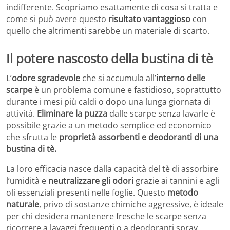
indifferente. Scopriamo esattamente di cosa si tratta e
come si può avere questo
risultato vantaggioso
con
quello che altrimenti sarebbe un materiale di scarto.
Il potere nascosto della bustina di tè
L’
odore sgradevole
che si accumula all’
interno delle
scarpe
è un problema comune e fastidioso, soprattutto
durante i mesi più caldi o dopo una lunga giornata di
attività.
Eliminare la puzza
dalle scarpe senza lavarle è
possibile grazie a un metodo semplice ed economico
che sfrutta le
proprietà assorbenti e deodoranti di una
bustina di tè.
La loro efficacia nasce dalla capacità del tè di assorbire
l’umidità e
neutralizzare gli odori
grazie ai tannini e agli
oli essenziali presenti nelle foglie. Questo
metodo
naturale
, privo di sostanze chimiche aggressive, è ideale
per chi desidera mantenere fresche le scarpe senza
ricorrere a lavaggi frequenti o a deodoranti spray.