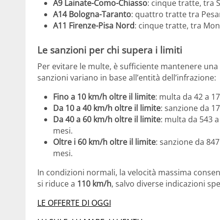
A9 Lainate-Como-Chiasso
: cinque tratte, tr
A14 Bologna-Taranto
: quattro tratte tra Pesa
A11 Firenze-Pisa Nord
: cinque tratte, tra Mo
Le sanzioni per chi supera i limiti
Per evitare le multe, è sufficiente mantenere una ve
sanzioni variano in base all’entità dell’infrazione:
Fino a 10 km/h oltre il limite
: multa da 42 a 1
Da 10 a 40 km/h oltre il limite
: sanzione da 17
Da 40 a 60 km/h oltre il limite
: multa da 543 a
mesi.
Oltre i 60 km/h oltre il limite
: sanzione da 847
mesi.
In condizioni normali, la velocità massima consen
si riduce a
110 km/h
, salvo diverse indicazioni spe
LE OFFERTE DI OGGI