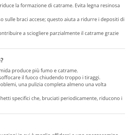
à riduce la formazione di catrame. Evita legna resinosa
o sulle braci accese; questo aiuta a ridurre i depositi di
ontribuire a sciogliere parzialmente il catrame grazie
e?
umida produce più fumo e catrame.
i soffocare il fuoco chiudendo troppo i tiraggi.
roblemi, una pulizia completa almeno una volta
hetti specifici che, bruciati periodicamente, riducono i