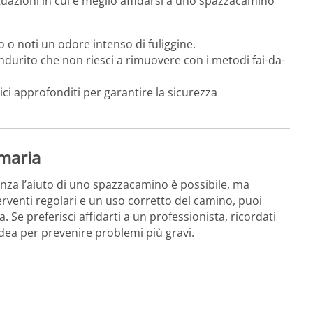
situazioni in cui è meglio affidarsi a uno spazzacamino
o o noti un odore intenso di fuliggine.
indurito che non riesci a rimuovere con i metodi fai-da-
dici approfonditi per garantire la sicurezza
umaria
enza l’aiuto di uno spazzacamino è possibile, ma
erventi regolari e un uso corretto del camino, puoi
 Se preferisci affidarti a un professionista, ricordati
ea per prevenire problemi più gravi.