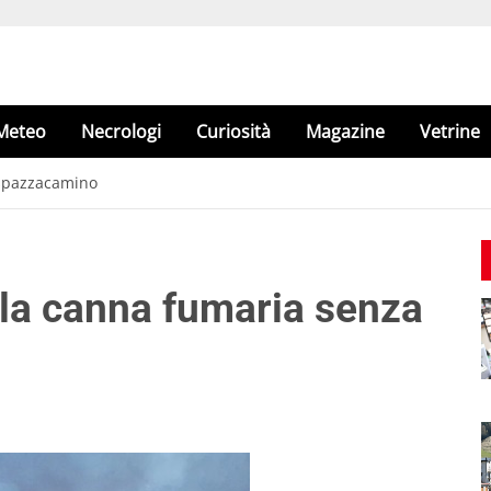
Meteo
Necrologi
Curiosità
Magazine
Vetrine
 spazzacamino
lla canna fumaria senza