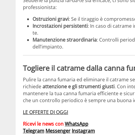
Sebbene la pulizia fai-da-te sia efficace, ci sono 
professionista:
Ostruzioni gravi
: Se il tiraggio è compromess
Incrostazioni persistenti
: In caso di catrame 
te.
Manutenzione straordinaria
: Controlli perio
dell’impianto.
Togliere il catrame dalla canna f
Pulire la canna fumaria ed eliminare il catrame s
richiede
attenzione e gli strumenti giusti
. Con int
mantenere la tua canna fumaria efficiente e sicura.
che un controllo periodico è sempre una buona id
LE OFFERTE DI OGGI
Ricevi le news con
WhatsApp
Telegram
Messenger
Instagram