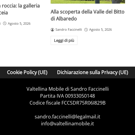
 roccia: la galleria
Alla scoperta della Valle del Bitto
ceia
di Albaredo
i
Agosto 5, 2026
Sandro Faccinelli
Agosto 5, 2026
Leggi di più
Cookie Policy (UE)
Dichiarazione sulla Privacy (UE)
Valtellina Mobile di Sandro Faccinelli
Partita IVA 00933050148
Codice fiscale FCCSDR75R06I829B
sandro.faccinelli@legalmail.it
info@valtellinamobile.it