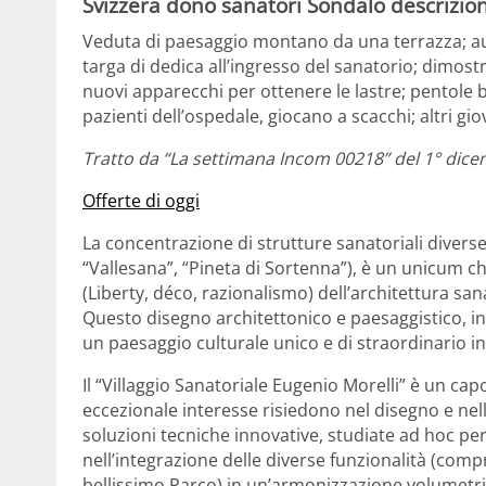
Svizzera dono sanatori Sondalo descrizio
Veduta di paesaggio montano da una terrazza; auto
targa di dedica all’ingresso del sanatorio; dimost
nuovi apparecchi per ottenere le lastre; pentole 
pazienti dell’ospedale, giocano a scacchi; altri gi
Tratto da “La settimana Incom 00218” del 1° dicem
Offerte di oggi
La concentrazione di strutture sanatoriali diverse,
“Vallesana”, “Pineta di Sortenna”), è un unicum che
(Liberty, déco, razionalismo) dell’architettura san
Questo disegno architettonico e paesaggistico, in
un paesaggio culturale unico e di straordinario i
Il “Villaggio Sanatoriale Eugenio Morelli” è un capol
eccezionale interesse risiedono nel disegno e nella
soluzioni tecniche innovative, studiate ad hoc per
nell’integrazione delle diverse funzionalità (comp
bellissimo Parco) in un’armonizzazione volumetri