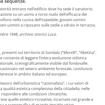
ne sequenze.
rità entrano nell’edificio dove ha sede il sanatorio;
razione su un uomo a torso nudo dell’efficacia dei
bollono nella cucina dell’ospedale; giovani uomini
ovani uomini si riposano sulle sedie a sdraio in terrazza.
bre 1948, archivio storico Luce.
 presenti sul territorio di Sondalo (“Morelli”, “Abetina”,
 consente di leggere l’intera evoluzione stilistica
atoriale, scenograficamente visibile dal fondovalle.
castonato nel severo ambiente forestale, costituisce
nteresse in ambito italiano ed europeo.
avoro dell’urbanistica “razionalista”, i cui valori di
 qualità estetica complessiva della cittadella; nelle
 rispondere alle condizioni climatiche;
rese quelle estetico-ricreative, incarnate nel grande e
ca e scenografica di grande impatto visivo.