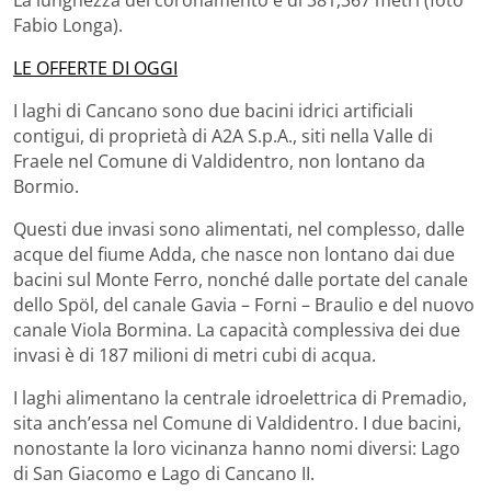
La lunghezza del coronamento è di 381,367 metri (foto
Fabio Longa).
LE OFFERTE DI OGGI
I laghi di Cancano sono due bacini idrici artificiali
contigui, di proprietà di A2A S.p.A., siti nella Valle di
Fraele nel Comune di Valdidentro, non lontano da
Bormio.
Questi due invasi sono alimentati, nel complesso, dalle
acque del fiume Adda, che nasce non lontano dai due
bacini sul Monte Ferro, nonché dalle portate del canale
dello Spöl, del canale Gavia – Forni – Braulio e del nuovo
canale Viola Bormina. La capacità complessiva dei due
invasi è di 187 milioni di metri cubi di acqua.
I laghi alimentano la centrale idroelettrica di Premadio,
sita anch’essa nel Comune di Valdidentro. I due bacini,
nonostante la loro vicinanza hanno nomi diversi: Lago
di San Giacomo e Lago di Cancano II.