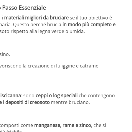
o Passo Essenziale
 i
materiali migliori da bruciare
se il tuo obiettivo è
umaria. Questo perché brucia
in modo più completo e
soto rispetto alla legna verde o umida.
sino.
voriscono la creazione di fuliggine e catrame.
liscicanna
: sono
ceppi o log speciali
che contengono
e i depositi di creosoto
mentre bruciano.
i composti come
manganese, rame e zinco
, che si
iù friabile.