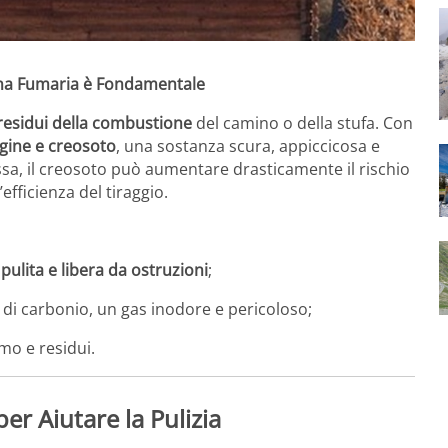
anna Fumaria è Fondamentale
i residui della combustione
del camino o della stufa. Con
ggine e creosoto
, una sostanza scura, appiccicosa e
sa, il creosoto può aumentare drasticamente il rischio
fficienza del tiraggio.
ulita e libera da ostruzioni
;
do di carbonio, un gas inodore e pericoloso;
mo e residui.
er Aiutare la Pulizia