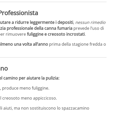
Professionista
iutare a ridurre leggermente i depositi
,
nessun rimedio
izia professionale della canna fumaria
prevede l’uso di
e per rimuovere
fuliggine e creosoto incrostati
.
almeno una volta all’anno
prima della stagione fredda o
ano
l camino per aiutare la pulizia:
, produce meno fuliggine.
il creosoto meno appiccicoso.
coli aiuti, ma non sostituiscono lo spazzacamino