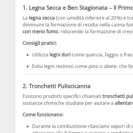
1. Legna Secca e Ben Stagionata – Il Prim
La
legna secca
(con umidità inferiore al 20 %) è tra
diminuire la formazione di residui nella canna f
con meno fumo
, riducendo la formazione di creo
Consigli pratici:
Utilizza
legni duri
come quercia, faggio o fras
Evita legni resinosi come pino o abete, che fa
2. Tronchetti Puliscicanna
Esistono prodotti specifici chiamati
tronchetti pu
sostanze chimiche studiate per aiutare a
allentar
Come funzionano:
Durante la combustione rilasciano vapori d
attaccano alla fuliggine e aiutano a renderla p