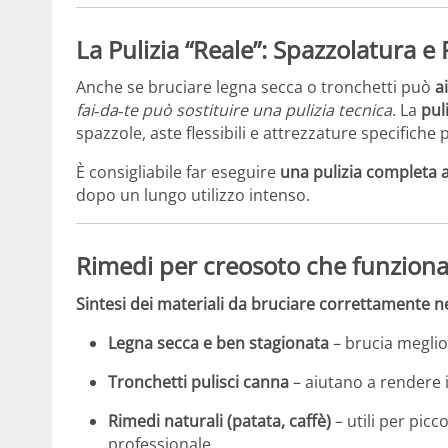
La Pulizia “Reale”: Spazzolatura e 
Anche se bruciare legna secca o tronchetti può
a
fai‑da‑te può sostituire una pulizia tecnica
. La
pul
spazzole, aste flessibili e attrezzature specifich
È consigliabile far eseguire
una pulizia completa 
dopo un lungo utilizzo intenso.
Rimedi per creosoto che funzion
Sintesi dei materiali da bruciare correttamente ne
Legna secca e ben stagionata
– brucia meglio
Tronchetti pulisci canna
– aiutano a rendere 
Rimedi naturali (patata, caffè)
– utili per pic
professionale.