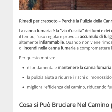
Rimedi per creosoto – Perché la Pulizia della C
La
canna fumaria è la “via d’uscita” dei fumi e de
il tempo, l’uso regolare provoca
accumulo di fuli
altamente
infiammabile
. Quando non viene rimos
di
incendi nella canna fumaria
e compromettere l’e
Per questo motivo:
è fondamentale
mantenere la canna fumaria p
la pulizia aiuta a ridurre i rischi di monossi
migliora l’efficienza del camino, riducendo fu
Cosa si Può Bruciare Nel Camino p