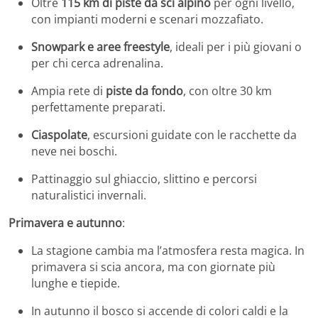
Oltre
115 km di piste da sci alpino
per ogni livello,
con impianti moderni e scenari mozzafiato.
Snowpark e aree freestyle
, ideali per i più giovani o
per chi cerca adrenalina.
Ampia rete di
piste da fondo
, con oltre 30 km
perfettamente preparati.
Ciaspolate
, escursioni guidate con le racchette da
neve nei boschi.
Pattinaggio sul ghiaccio, slittino e percorsi
naturalistici invernali.
Primavera e autunno
:
La stagione cambia ma l’atmosfera resta magica. In
primavera si scia ancora, ma con giornate più
lunghe e tiepide.
In autunno il bosco si accende di colori caldi e la