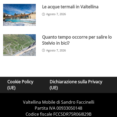
Le acque termali in Valtellina
Agosto 7, 2026
Quanto tempo occorre per salire lo
Stelvio in bici?
Agosto 7, 2026
Cookie Policy
Dichiarazione sulla Privacy
(UE)
(UE)
Valtellina Mobile di Sandro Faccinelli
Partita IVA 00933050148
Codice fiscale FCCSDR75R06I829B