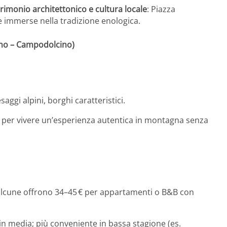
rimonio architettonico e cultura locale
: Piazza
ne immerse nella tradizione enologica.
simo – Campodolcino)
saggi alpini, borghi caratteristici.
i, per vivere un’esperienza autentica in montagna senza
alcune offrono 34–45 € per appartamenti o B&B con
e in media; più conveniente in bassa stagione (es.