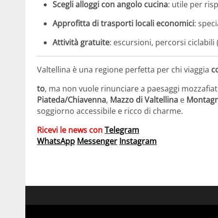
Scegli alloggi con angolo cucina
: utile per ri
Approfitta di trasporti locali economici
: spec
Attività gratuite
: escursioni, percorsi ciclabili 
Valtellina è una regione perfetta per chi viaggia
c
to
, ma non vuole rinunciare a paesaggi mozzafiato
Piateda/Chiavenna
,
Mazzo di Valtellina
e
Montagna
soggiorno accessibile e ricco di charme.
Ricevi le news con
Telegram
WhatsApp
Messenger
Instagram