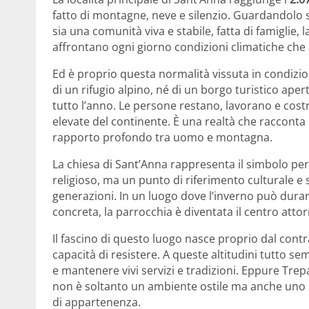
fatto di montagne, neve e silenzio. Guardandolo
sia una comunità viva e stabile, fatta di famiglie
affrontano ogni giorno condizioni climatiche che
Ed è proprio questa normalità vissuta in condizion
di un rifugio alpino, né di un borgo turistico aper
tutto l’anno. Le persone restano, lavorano e costr
elevate del continente. È una realtà che racconta
rapporto profondo tra uomo e montagna.
La chiesa di Sant’Anna rappresenta il simbolo perf
religioso, ma un punto di riferimento culturale e
generazioni. In un luogo dove l’inverno può durar
concreta, la parrocchia è diventata il centro attorn
Il fascino di questo luogo nasce proprio dal contra
capacità di resistere. A queste altitudini tutto semb
e mantenere vivi servizi e tradizioni. Eppure Tre
non è soltanto un ambiente ostile ma anche uno s
di appartenenza.