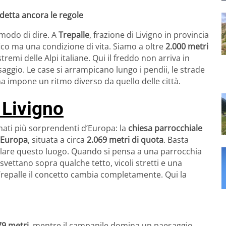
 detta ancora le regole
 modo di dire. A
Trepalle
, frazione di Livigno in provincia
fico ma una condizione di vita. Siamo a oltre
2.000 metri
stremi delle Alpi italiane. Qui il freddo non arriva in
esaggio. Le case si arrampicano lungo i pendii, le strade
a impone un ritmo diverso da quello delle città.
 Livigno
mati più sorprendenti d’Europa: la
chiesa parrocchiale
d’Europa
, situata a circa
2.069 metri di quota
. Basta
lare questo luogo. Quando si pensa a una parrocchia
vettano sopra qualche tetto, vicoli stretti e una
Trepalle il concetto cambia completamente. Qui la
79 metri
, mentre il campanile domina un paesaggio