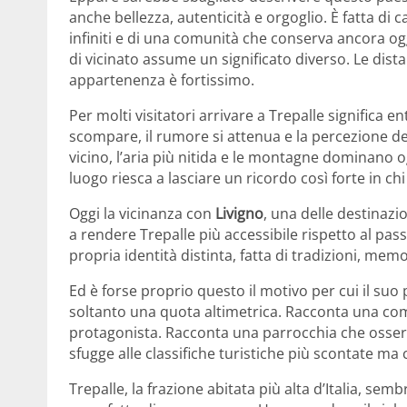
anche bellezza, autenticità e orgoglio. È fatta di
infiniti e di una comunità che conserva ancora ogg
di vicinato assume un significato diverso. Le dist
appartenenza è fortissimo.
Per molti visitatori arrivare a Trepalle significa 
scompare, il rumore si attenua e la percezione d
vicino, l’aria più nitida e le montagne dominano o
luogo riesca a lasciare un ricordo così forte in chi 
Oggi la vicinanza con
Livigno
, una delle destinazio
a rendere Trepalle più accessibile rispetto al pa
propria identità distinta, fatta di tradizioni, me
Ed è forse proprio questo il motivo per cui il su
soltanto una quota altimetrica. Racconta una com
protagonista. Racconta una parrocchia che osserva
sfugge alle classifiche turistiche più scontate ma
Trepalle, la frazione abitata più alta d’Italia, sem