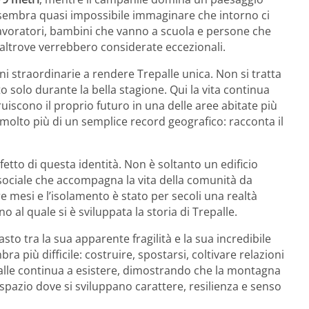
 sembra quasi impossibile immaginare che intorno ci
, lavoratori, bambini che vanno a scuola e persone che
 altrove verrebbero considerate eccezionali.
i straordinarie a rendere Trepalle unica. Non si tratta
to solo durante la bella stagione. Qui la vita continua
uiscono il proprio futuro in una delle aree abitate più
 molto più di un semplice record geografico: racconta il
etto di questa identità. Non è soltanto un edificio
 sociale che accompagna la vita della comunità da
e mesi e l’isolamento è stato per secoli una realtà
o al quale si è sviluppata la storia di Trepalle.
sto tra la sua apparente fragilità e la sua incredibile
ra più difficile: costruire, spostarsi, coltivare relazioni
palle continua a esistere, dimostrando che la montagna
pazio dove si sviluppano carattere, resilienza e senso