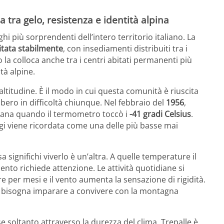
ia tra gelo, resistenza e identità alpina
ghi più sorprendenti dell’intero territorio italiano. La
bitata stabilmente
, con insediamenti distribuiti tra i
 la colloca anche tra i centri abitati permanenti più
tà alpine.
altitudine. È il modo in cui questa comunità è riuscita
bero in difficoltà chiunque. Nel febbraio del
1956
,
aliana quando il termometro toccò i
-41 gradi Celsius
.
 viene ricordata come una delle più basse mai
ignifichi viverlo è un’altra. A quelle temperature il
nto richiede attenzione. Le attività quotidiane si
e per mesi e il vento aumenta la sensazione di rigidità.
e: bisogna imparare a convivere con la montagna
 soltanto attraverso la durezza del clima. Trepalle è