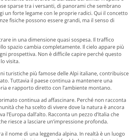
 case sparse tra i versanti, di panorami che sembrano
i un forte legame con le proprie radici. Qui il concetto
anze fisiche possono essere grandi, ma il senso di
entrare in una dimensione quasi sospesa. Il traffico
ello spazio cambia completamente. Il cielo appare più
gni prospettiva. Non è difficile capire perché questo
lo visita.
ni turistiche più famose delle Alpi italiane, contribuisce
ssato. Tuttavia il paese continua a mantenere una
moria e rapporto diretto con l’ambiente montano.
o primato continua ad affascinare. Perché non racconta
unità che ha scelto di vivere dove la natura è ancora
 l’Europa dall’alto. Racconta un pezzo d’Italia che
 che riesce a lasciare un’impressione profonda.
bra il nome di una leggenda alpina. In realtà è un luogo