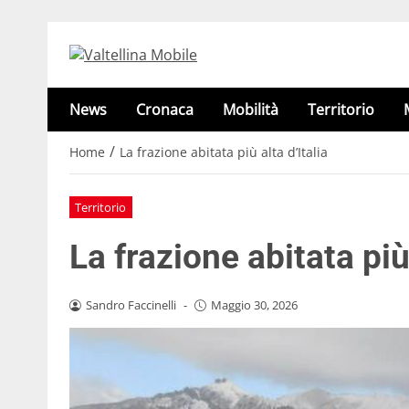
News
Cronaca
Mobilità
Territorio
/
Home
La frazione abitata più alta d’Italia
Territorio
La frazione abitata più 
Sandro Faccinelli
-
Maggio 30, 2026