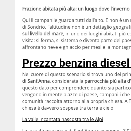
Frazione abitata più alta: un luogo dove l’inverno
Qui il campanile guarda tutti dall’alto. E non è un
di Sondrio, l’altitudine non è un dettaglio geogra
sul livello del mare
, in uno dei luoghi abitati più e
visita: si ferma, si sistema e diventa parte del pa
affrontano neve e ghiaccio per mesi e la montagn
Prezzo benzina diesel
Nel cuore di questo scenario si trova uno dei pri
di Sant’Anna
, considerata la
parrocchia più alta 
questo dato per comprendere quanto sia partico
vengono in mente piazze di paese, campanili che s
comunità raccolta attorno alla propria chiesa. A 
chiesa è davvero sospesa tra terra e cielo.
La valle incantata nascosta tra le Alpi
La località principale di Sant’Anna raggiunge i
2.0