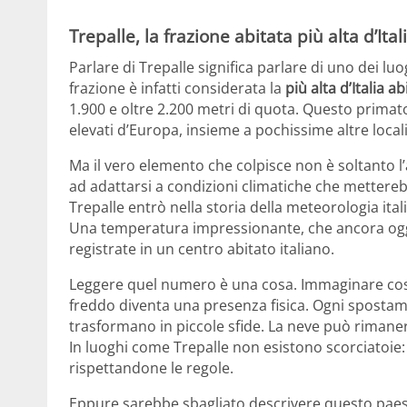
Trepalle, la frazione abitata più alta d’Ital
Parlare di Trepalle significa parlare di uno dei luo
frazione è infatti considerata la
più alta d’Italia a
1.900 e oltre 2.200 metri di quota. Questo primato
elevati d’Europa, insieme a pochissime altre locali
Ma il vero elemento che colpisce non è soltanto l’
ad adattarsi a condizioni climatiche che mettereb
Trepalle entrò nella storia della meteorologia it
Una temperatura impressionante, che ancora oggi
registrate in un centro abitato italiano.
Leggere quel numero è una cosa. Immaginare cosa s
freddo diventa una presenza fisica. Ogni spostame
trasformano in piccole sfide. La neve può rimaner
In luoghi come Trepalle non esistono scorciatoi
rispettandone le regole.
Eppure sarebbe sbagliato descrivere questo paese