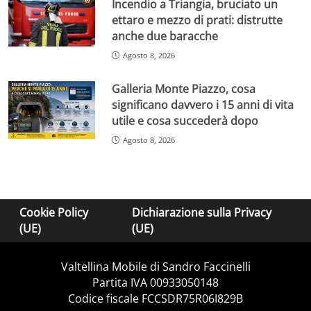
Incendio a Triangia, bruciato un
ettaro e mezzo di prati: distrutte
anche due baracche
Agosto 8, 2026
Galleria Monte Piazzo, cosa
significano davvero i 15 anni di vita
utile e cosa succederà dopo
Agosto 8, 2026
Cookie Policy
Dichiarazione sulla Privacy
(UE)
(UE)
Valtellina Mobile di Sandro Faccinelli
Partita IVA 00933050148
Codice fiscale FCCSDR75R06I829B