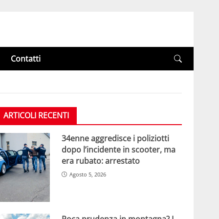
Contatti
ARTICOLI RECENTI
34enne aggredisce i poliziotti
dopo l’incidente in scooter, ma
era rubato: arrestato
Agosto 5, 2026
Poca prudenza in montagna? I