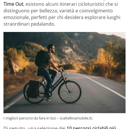
Time Out
, esistono alcuni itinerari cicloturistici che si
distinguono per bellezza, varietà e coinvolgimento
emozionale, perfetti per chi desidera esplorare luoghi
straordinari pedalando.
I migliori percorsi da fare in bici – (valtellinamobile.it)
Di seguito, una selezione dei
10 percorsi ciclabili più