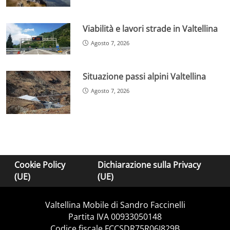
Viabilità e lavori strade in Valtellina
Agosto 7, 2026
Situazione passi alpini Valtellina
Agosto 7, 2026
Cookie Policy
Dichiarazione sulla Privacy
(UE)
(UE)
Valtellina Mobile di Sandro Faccinelli
Partita IVA 00933050148
Codice fiscale FCCSDR75R06I829B