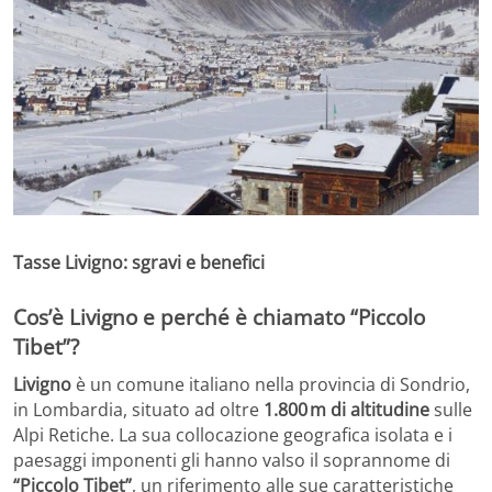
Tasse Livigno: sgravi e benefici
Cos’è Livigno e perché è chiamato “Piccolo
Tibet”?
Livigno
è un comune italiano nella provincia di Sondrio,
in Lombardia, situato ad oltre
1.800 m di altitudine
sulle
Alpi Retiche. La sua collocazione geografica isolata e i
paesaggi imponenti gli hanno valso il soprannome di
“Piccolo Tibet”
, un riferimento alle sue caratteristiche