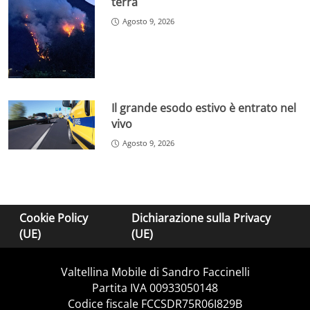
terra
Agosto 9, 2026
Il grande esodo estivo è entrato nel
vivo
Agosto 9, 2026
Cookie Policy
Dichiarazione sulla Privacy
(UE)
(UE)
Valtellina Mobile di Sandro Faccinelli
Partita IVA 00933050148
Codice fiscale FCCSDR75R06I829B