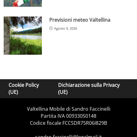
Previsioni meteo Valtellina
Agosto 9, 2026
Cookie Policy
Dichiarazione sulla Privacy
(UE)
(UE)
Valtellina Mobile di Sandro Faccinelli
Partita IVA 00933050148
Codice fiscale FCCSDR75R06I829B