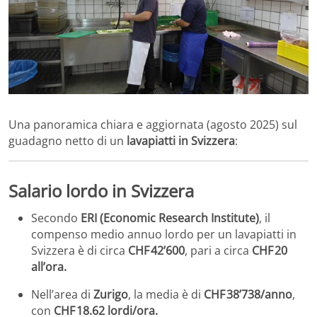
Una panoramica chiara e aggiornata (agosto 2025) sul
guadagno netto di un
lavapiatti in Svizzera
:
Salario lordo in Svizzera
Secondo
ERI (Economic Research Institute)
, il
compenso medio annuo lordo per un lavapiatti in
Svizzera è di circa
CHF 42’600
, pari a circa
CHF 20
all’ora.
Nell’area di
Zurigo
, la media è di
CHF 38’738/anno
,
con
CHF 18.62 lordi/ora.