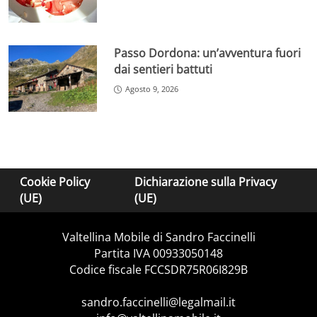
Passo Dordona: un’avventura fuori
dai sentieri battuti
Agosto 9, 2026
Cookie Policy
Dichiarazione sulla Privacy
(UE)
(UE)
Valtellina Mobile di Sandro Faccinelli
Partita IVA 00933050148
Codice fiscale FCCSDR75R06I829B
sandro.faccinelli@legalmail.it