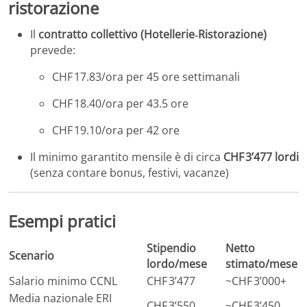
ristorazione
Il
contratto collettivo (Hotellerie‑Ristorazione)
prevede:
CHF 17.83/ora per 45 ore settimanali
CHF 18.40/ora per 43.5 ore
CHF 19.10/ora per 42 ore
Il minimo garantito mensile è di circa
CHF 3’477 lordi
(senza contare bonus, festivi, vacanze)
Esempi pratici
Stipendio
Netto
Scenario
lordo/mese
stimato/mese
Salario minimo CCNL
CHF 3’477
~CHF 3’000+
Media nazionale ERI
CHF 3’550
~CHF 3’450