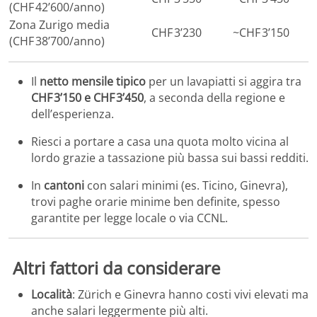
(CHF 42’600/anno)
Zona Zurigo media
CHF 3’230
~CHF 3’150
(CHF 38’700/anno)
Il
netto mensile tipico
per un lavapiatti si aggira tra
CHF 3’150 e CHF 3’450
, a seconda della regione e
dell’esperienza.
Riesci a portare a casa una quota molto vicina al
lordo grazie a tassazione più bassa sui bassi redditi.
In
cantoni
con salari minimi (es. Ticino, Ginevra),
trovi paghe orarie minime ben definite, spesso
garantite per legge locale o via CCNL.
Altri fattori da considerare
Località
: Zürich e Ginevra hanno costi vivi elevati ma
anche salari leggermente più alti.