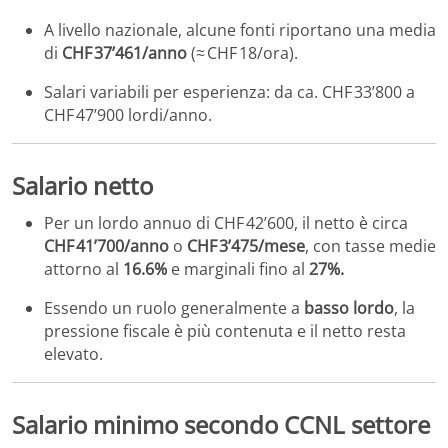
A livello nazionale, alcune fonti riportano una media
di
CHF 37’461/anno
(≈ CHF 18/ora).
Salari variabili per esperienza: da ca. CHF 33’800 a
CHF 47’900 lordi/anno.
Salario netto
Per un lordo annuo di CHF 42’600, il netto è circa
CHF 41’700/anno
o
CHF 3’475/mese
, con tasse medie
attorno al
16.6%
e marginali fino al
27%.
Essendo un ruolo generalmente a
basso lordo
, la
pressione fiscale è più contenuta e il netto resta
elevato.
Salario minimo secondo CCNL settore