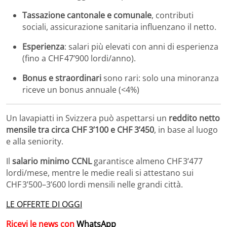
Tassazione cantonale e comunale
, contributi
sociali, assicurazione sanitaria influenzano il netto.
Esperienza
: salari più elevati con anni di esperienza
(fino a CHF 47’900 lordi/anno).
Bonus e straordinari
sono rari: solo una minoranza
riceve un bonus annuale (<4%)
Un lavapiatti in Svizzera può aspettarsi un
reddito netto
mensile tra circa CHF 3’100 e CHF 3’450
, in base al luogo
e alla seniority.
Il
salario minimo CCNL
garantisce almeno CHF 3’477
lordi/mese, mentre le medie reali si attestano sui
CHF 3’500–3’600 lordi mensili nelle grandi città.
LE OFFERTE DI OGGI
Ricevi le news con
WhatsApp