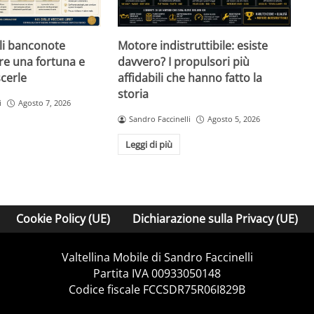
ali banconote
Motore indistruttibile: esiste
re una fortuna e
davvero? I propulsori più
cerle
affidabili che hanno fatto la
storia
i
Agosto 7, 2026
Sandro Faccinelli
Agosto 5, 2026
Leggi di più
Cookie Policy (UE)
Dichiarazione sulla Privacy (UE)
Valtellina Mobile di Sandro Faccinelli
Partita IVA 00933050148
Codice fiscale FCCSDR75R06I829B