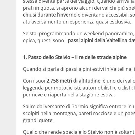
stessa diventa parte del viaggio. Quando arriva la b
prati in quota, si aprono alcuni dei valichi più spet
chiusi durante l’inverno
e diventano accessibili s
attraversamento un’esperienza quasi esclusiva.
Se stai programmando un weekend panoramico, u
epica, questi sono i
passi alpini della Valtellina d
1.
Passo dello Stelvio
– Il re delle strade alpine
Quando si parla di passi alpini estivi in Valtellina
Con i suoi
2.758 metri di altitudine
, è uno dei val
leggenda per motociclisti, automobilisti e ciclist
per neve e riaperta nella stagione estiva.
Salire dal versante di Bormio significa entrare i
scolpiti nella montagna, pareti rocciose e un pa
grandi quote.
Quello che rende speciale lo Stelvio non è soltant