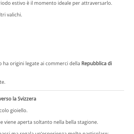
riodo estivo è il momento ideale per attraversarlo.
ri valichi.
 ha origini legate ai commerci della
Repubblica di
te.
verso la Svizzera
olo gioiello.
 e viene aperta soltanto nella bella stagione.
 passi ma regala un’esperienza molto particolare: