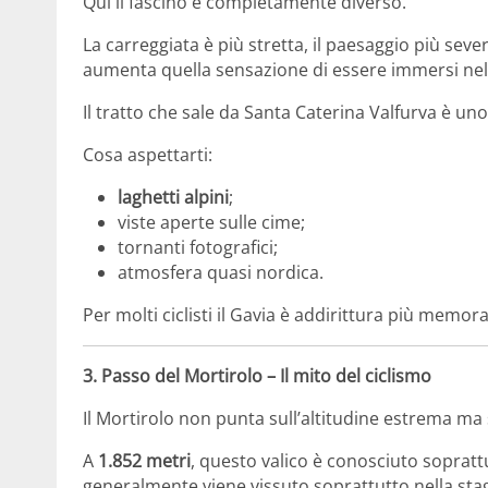
Qui il fascino è completamente diverso.
La carreggiata è più stretta, il paesaggio più sever
aumenta quella sensazione di essere immersi ne
Il tratto che sale da
Santa Caterina Valfurva
è uno 
Cosa aspettarti:
laghetti alpini
;
viste aperte sulle cime;
tornanti fotografici;
atmosfera quasi nordica.
Per molti ciclisti il Gavia è addirittura più memora
3.
Passo del Mortirolo
– Il mito del ciclismo
Il Mortirolo non punta sull’altitudine estrema ma 
A
1.852 metri
, questo valico è conosciuto soprattu
generalmente viene vissuto soprattutto nella stag