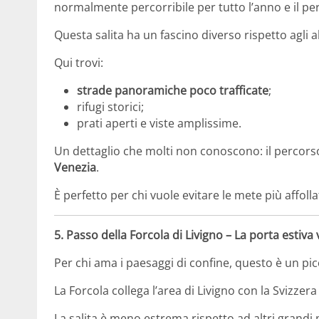
normalmente percorribile per tutto l’anno e il pe
Questa salita ha un fascino diverso rispetto agli alt
Qui trovi:
strade panoramiche poco trafficate
;
rifugi storici;
prati aperti e viste amplissime.
Un dettaglio che molti non conoscono: il percorso
Venezia
.
È perfetto per chi vuole evitare le mete più affolla
5.
Passo della Forcola di Livigno
– La porta estiva 
Per chi ama i paesaggi di confine, questo è un picc
La Forcola collega l’area di Livigno con la Svizzera
La salita è meno estrema rispetto ad altri grandi