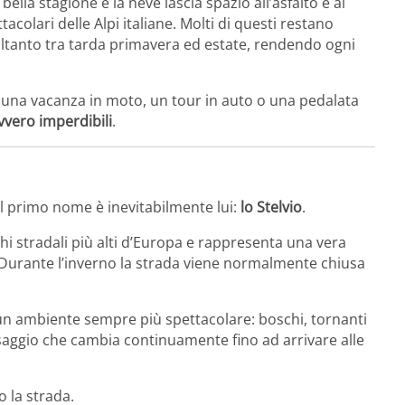
ella stagione e la neve lascia spazio all’asfalto e ai
tacolari delle Alpi italiane. Molti di questi restano
oltanto tra tarda primavera ed estate, rendendo ogni
na vacanza in moto, un tour in auto o una pedalata
avvero imperdibili
.
, il primo nome è inevitabilmente lui:
lo Stelvio
.
ichi stradali più alti d’Europa e rappresenta una vera
i. Durante l’inverno la strada viene normalmente chiusa
n un ambiente sempre più spettacolare: boschi, tornanti
esaggio che cambia continuamente fino ad arrivare alle
o la strada.