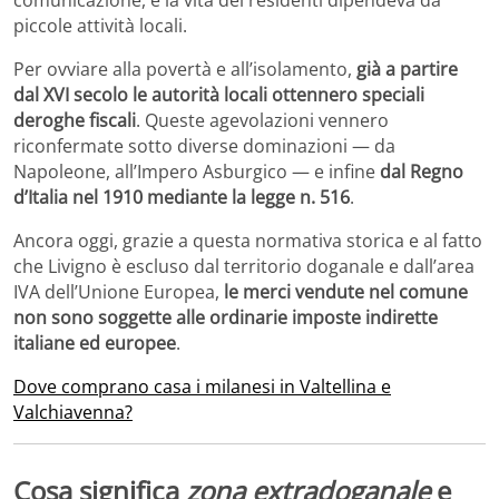
comunicazione, e la vita dei residenti dipendeva da
piccole attività locali.
Per ovviare alla povertà e all’isolamento,
già a partire
dal XVI secolo le autorità locali ottennero speciali
deroghe fiscali
. Queste agevolazioni vennero
riconfermate sotto diverse dominazioni — da
Napoleone, all’Impero Asburgico — e infine
dal Regno
d’Italia nel 1910 mediante la legge n. 516
.
Ancora oggi, grazie a questa normativa storica e al fatto
che Livigno è escluso dal territorio doganale e dall’area
IVA dell’Unione Europea,
le merci vendute nel comune
non sono soggette alle ordinarie imposte indirette
italiane ed europee
.
Dove comprano casa i milanesi in Valtellina e
Valchiavenna?
Cosa significa
zona extradoganale
e