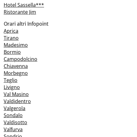
Hotel Sassella***
Ristorante Jim
Orari altri Infopoint
Aprica
Tirano
Madesimo
Bormio
Campodolcino
Chiavenna
Morbegno
Teglio
Livigno
Val Masino
Valdidentro
Valgerola
Sondalo
Valdisotto
Valfurva
Sondrio