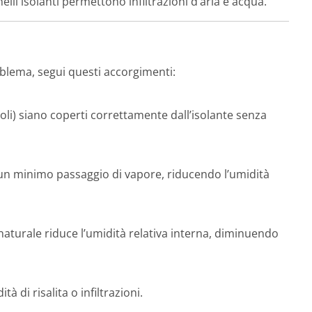
elli isolanti permettono infiltrazioni d’aria e acqua.
oblema, segui questi accorgimenti:
spigoli) siano coperti correttamente dall’isolante senza
o un minimo passaggio di vapore, riducendo l’umidità
aturale riduce l’umidità relativa interna, diminuendo
à di risalita o infiltrazioni.