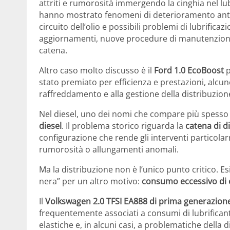
attriti e rumorosità immergendo la cinghia nel lub
hanno mostrato fenomeni di deterioramento anticip
circuito dell’olio e possibili problemi di lubrific
aggiornamenti, nuove procedure di manutenzione
catena.
Altro caso molto discusso è il
Ford 1.0 EcoBoost
p
stato premiato per efficienza e prestazioni, alcune
raffreddamento e alla gestione della distribuzio
Nel diesel, uno dei nomi che compare più spesso nel
diesel
. Il problema storico riguarda la
catena di d
configurazione che rende gli interventi particol
rumorosità o allungamenti anomali.
Ma la distribuzione non è l’unico punto critico. E
nera” per un altro motivo:
consumo eccessivo di o
Il
Volkswagen 2.0 TFSI EA888 di prima generazion
frequentemente associati a consumi di lubrificante
elastiche e, in alcuni casi, a problematiche della 