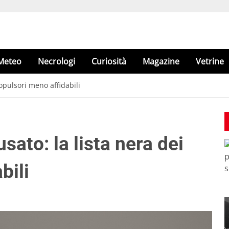
Meteo
Necrologi
Curiosità
Magazine
Vetrine
ropulsori meno affidabili
usato: la lista nera dei
bili