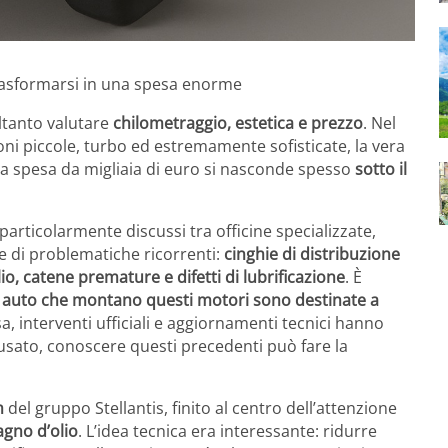
trasformarsi in una spesa enorme
ltanto valutare
chilometraggio, estetica e prezzo
. Nel
ni piccole, turbo ed estremamente sofisticate, la vera
ura spesa da migliaia di euro si nasconde spesso
sotto il
particolarmente discussi tra officine specializzate,
e di problematiche ricorrenti:
cinghie di distribuzione
o, catene premature e difetti di lubrificazione
. È
e auto che montano questi motori sono destinate a
a, interventi ufficiali e aggiornamenti tecnici hanno
n usato, conoscere questi precedenti può fare la
h
del gruppo Stellantis, finito al centro dell’attenzione
agno d’olio
. L’idea tecnica era interessante: ridurre