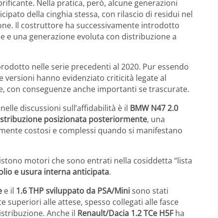
rificante. Nella pratica, però, alcune generazioni
ato della cinghia stessa, con rilascio di residui nel
azione. Il costruttore ha successivamente introdotto
 e una generazione evoluta con distribuzione a
rodotto nelle serie precedenti al 2020. Pur essendo
 versioni hanno evidenziato criticità legate al
ne, con conseguenze anche importanti se trascurate.
le discussioni sull’affidabilità è il
BMW N47 2.0
istribuzione posizionata posteriormente
, una
armente costosi e complessi quando si manifestano
sistono motori che sono entrati nella cosiddetta “lista
lio e usura interna anticipata
.
e
e il
1.6 THP sviluppato da PSA/Mini
sono stati
 superiori alle attese, spesso collegati alle fasce
distribuzione. Anche il
Renault/Dacia 1.2 TCe H5F
ha