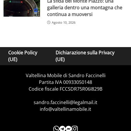
La sfida del Monte Piazzo: una
galleria dentro una montagna che
continua a muoversi
Agosto 10, 2026
Cookie Policy
Dichiarazione sulla Privacy
(UE)
(UE)
Valtellina Mobile di Sandro Faccinelli
Partita IVA 00933050148
Codice fiscale FCCSDR75R06I829B
sandro.faccinelli@legalmail.it
info@valtellinamobile.it