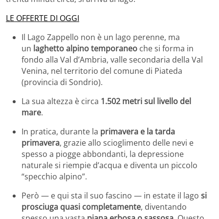
LE OFFERTE DI OGGI
Il Lago Zappello non è un lago perenne, ma
un
laghetto alpino temporaneo
che si forma in
fondo alla Val d’Ambria, valle secondaria della Val
Venina, nel territorio del comune di Piateda
(provincia di Sondrio).
La sua altezza è circa
1.502 metri sul livello del
mare
.
In pratica, durante la
primavera e la tarda
primavera
, grazie allo scioglimento delle nevi e
spesso a piogge abbondanti, la depressione
naturale si riempie d’acqua e diventa un piccolo
“specchio alpino”.
Però — e qui sta il suo fascino — in estate il lago
si
prosciuga quasi completamente
, diventando
spesso una vasta
piana erbosa o sassosa
. Questo