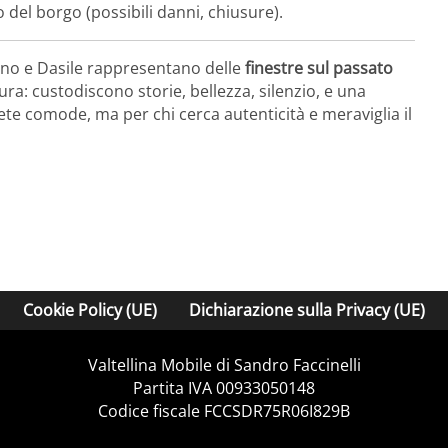
o del borgo (possibili danni, chiusure).
no e Dasile rappresentano delle
finestre sul passato
ura: custodiscono storie, bellezza, silenzio, e una
e comode, ma per chi cerca autenticità e meraviglia il
Cookie Policy (UE)
Dichiarazione sulla Privacy (UE)
Valtellina Mobile di Sandro Faccinelli
Partita IVA 00933050148
Codice fiscale FCCSDR75R06I829B