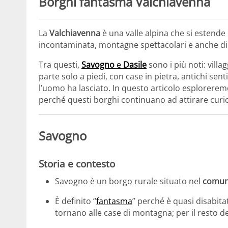
Borghi fantasma Valchiavenna
La
Valchiavenna
è una valle alpina che si estende
incontaminata, montagne spettacolari e anche d
Tra questi,
Savogno
e
Dasile
sono i più noti: vill
parte solo a piedi, con case in pietra, antichi sen
l’uomo ha lasciato. In questo articolo esploreremo
perché questi borghi continuano ad attirare curios
Savogno
Storia e contesto
Savogno è un borgo rurale situato nel
comune
È definito “
fantasma
” perché è quasi disabita
tornano alle case di montagna; per il resto 