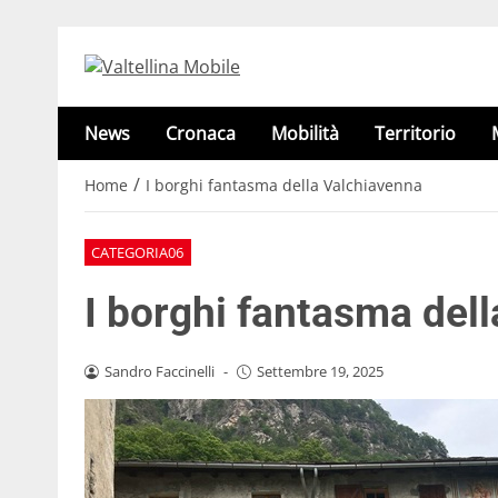
News
Cronaca
Mobilità
Territorio
/
Home
I borghi fantasma della Valchiavenna
CATEGORIA06
I borghi fantasma del
Sandro Faccinelli
-
Settembre 19, 2025