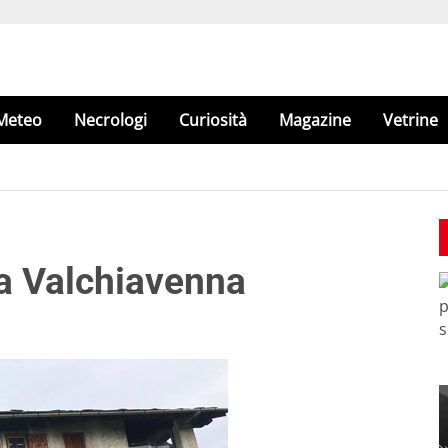
Meteo
Necrologi
Curiosità
Magazine
Vetrine
la Valchiavenna