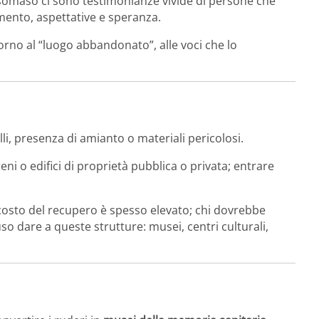
somaso ci sono testimonianze vivide di persone che
amento, aspettative e speranza.
orno al “luogo abbandonato”, alle voci che lo
olli, presenza di amianto o materiali pericolosi.
reni o edifici di proprietà pubblica o privata; entrare
costo del recupero è spesso elevato; chi dovrebbe
 uso dare a queste strutture: musei, centri culturali,