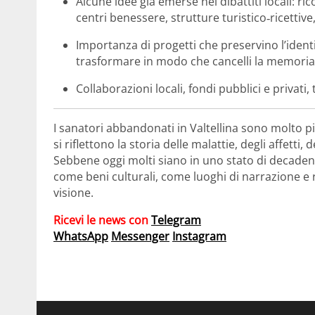
Alcune idee già emerse nei dibattiti locali: ric
centri benessere, strutture turistico‑ricettive,
Importanza di progetti che preservino l’identi
trasformare in modo che cancelli la memoria
Collaborazioni locali, fondi pubblici e privat
I sanatori abbandonati in Valtellina sono molto p
si riflettono la storia delle malattie, degli affetti,
Sebbene oggi molti siano in uno stato di decaden
come beni culturali, come luoghi di narrazione e r
visione.
Ricevi le news con
Telegram
WhatsApp
Messenger
Instagram