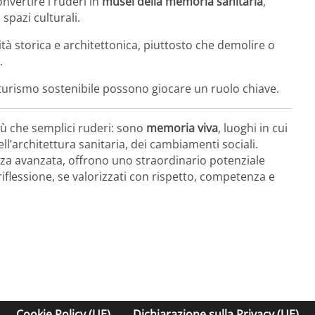
onvertire i ruderi in
musei della memoria sanitaria
,
 spazi culturali.
tà storica e architettonica, piuttosto che demolire o
.
i, turismo sostenibile possono giocare un ruolo chiave.
iù che semplici ruderi: sono
memoria viva
, luoghi in cui
 dell’architettura sanitaria, dei cambiamenti sociali.
za avanzata, offrono uno straordinario potenziale
iflessione, se valorizzati con rispetto, competenza e
Cookie Policy (UE)
Dichiarazione sulla Privacy (UE)