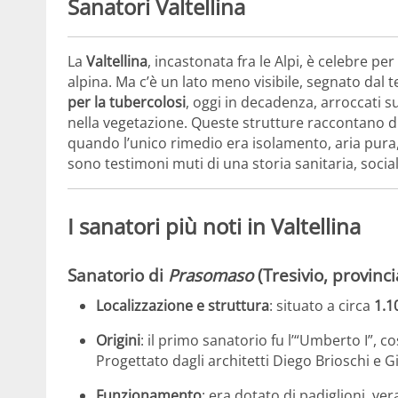
Sanatori Valtellina
La
Valtellina
, incastonata fra le Alpi, è celebre p
alpina. Ma c’è un lato meno visibile, segnato dal
per la tubercolosi
, oggi in decadenza, arroccati su
nella vegetazione. Queste strutture raccontano di 
quando l’unico rimedio era isolamento, aria pura,
sono testimoni muti di una storia sanitaria, social
I sanatori più noti in Valtellina
Sanatorio di
Prasomaso
(Tresivio, provinci
Localizzazione e struttura
: situato a circa
1.1
Origini
: il primo sanatorio fu l’“Umberto I”, c
Progettato dagli architetti Diego Brioschi e G
Funzionamento
: era dotato di padiglioni, ver