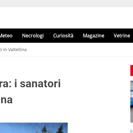
Meteo
Necrologi
Curiosità
Magazine
Vetrine
i in Valtellina
ra: i sanatori
ina