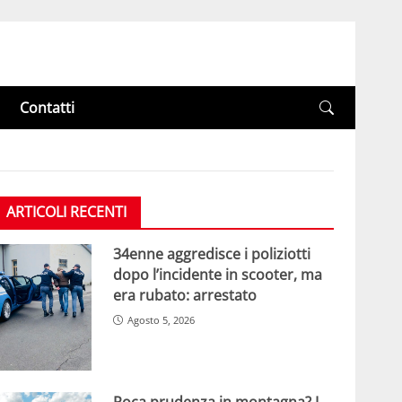
Contatti
ARTICOLI RECENTI
34enne aggredisce i poliziotti
dopo l’incidente in scooter, ma
era rubato: arrestato
Agosto 5, 2026
Poca prudenza in montagna? I