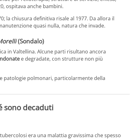
’20, ospitava anche bambini.
70; la chiusura definitiva risale al 1977. Da allora il
 manutenzione quasi nulla, natura che invade.
orelli
(Sondalo)
ca in Valtellina. Alcune parti risultano ancora
andonate
e degradate, con strutture non più
lle patologie polmonari, particolarmente della
hé sono decaduti
a tubercolosi era una malattia gravissima che spesso