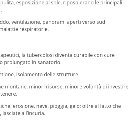
pulita, esposizione al sole, riposo erano le principali
.
reddo, ventilazione, panorami aperti verso sud:
malattie respiratorie.
apeutici, la tubercolosi diventa curabile con cure
o prolungato in sanatorio.
estione, isolamento delle strutture.
e montane, minori risorse, minore volontà di investire
ntenere.
he, erosione, neve, pioggia, gelo; oltre al fatto che
asciate all’incuria.