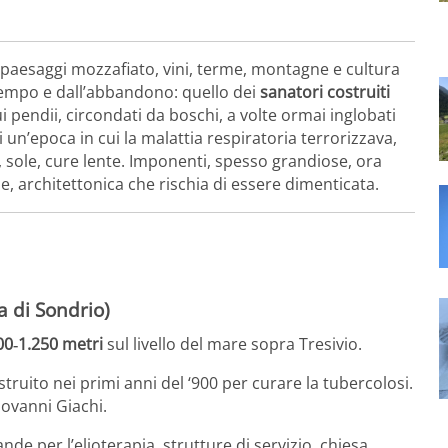
er paesaggi mozzafiato, vini, terme, montagne e cultura
 tempo e dall’abbandono: quello dei
sanatori costruiti
i pendii, circondati da boschi, a volte ormai inglobati
un’epoca in cui la malattia respiratoria terrorizzava,
 sole, cure lente. Imponenti, spesso grandiose, ora
e, architettonica che rischia di essere dimenticata.
a di Sondrio)
00‑1.250 metri
sul livello del mare sopra Tresivio.
ostruito nei primi anni del ‘900 per curare la tubercolosi.
iovanni Giachi.
ande per l’elioterapia, strutture di servizio, chiesa,