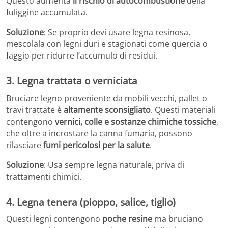
Questo aumenta
il rischio di autocombustione
della
fuliggine accumulata.
Soluzione
: Se proprio devi usare legna resinosa,
mescolala con legni duri e stagionati come quercia o
faggio per ridurre l’accumulo di residui.
3.
Legna trattata o verniciata
Bruciare legno proveniente da mobili vecchi, pallet o
travi trattate è
altamente sconsigliato
. Questi materiali
contengono
vernici, colle e sostanze chimiche tossiche
,
che oltre a incrostare la canna fumaria, possono
rilasciare
fumi pericolosi per la salute
.
Soluzione
: Usa sempre legna naturale, priva di
trattamenti chimici.
4.
Legna tenera (pioppo, salice, tiglio)
Questi legni contengono
poche resine
ma bruciano