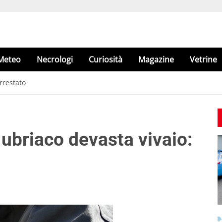
Meteo
Necrologi
Curiosità
Magazine
Vetrine
rrestato
 ubriaco devasta vivaio: