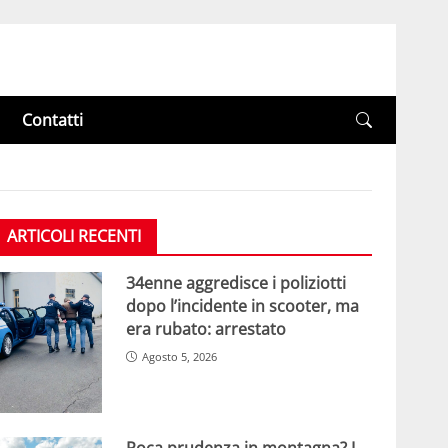
Contatti
ARTICOLI RECENTI
34enne aggredisce i poliziotti
dopo l’incidente in scooter, ma
era rubato: arrestato
Agosto 5, 2026
Poca prudenza in montagna? I