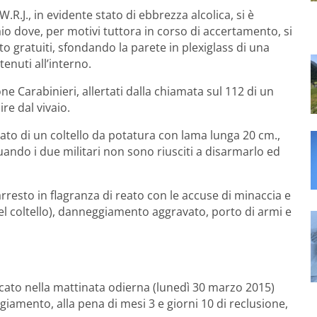
.R.J., in evidente stato di ebbrezza alcolica, si è
vaio dove, per motivi tuttora in corso di accertamento, si
o gratuiti, sfondando la parete in plexiglass di una
enuti all’interno.
zione Carabinieri, allertati dalla chiamata sul 112 di un
re dal vivaio.
ssato di un coltello da potatura con lama lunga 20 cm.,
 quando i due militari non sono riusciti a disarmarlo ed
arresto in flagranza di reato con le accuse di minaccia e
del coltello), danneggiamento aggravato, porto di armi e
dicato nella mattinata odierna (lunedì 30 marzo 2015)
iamento, alla pena di mesi 3 e giorni 10 di reclusione,