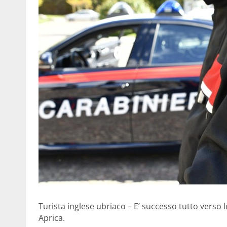
Turista inglese ubriaco – E’ successo tutto verso 
Aprica.