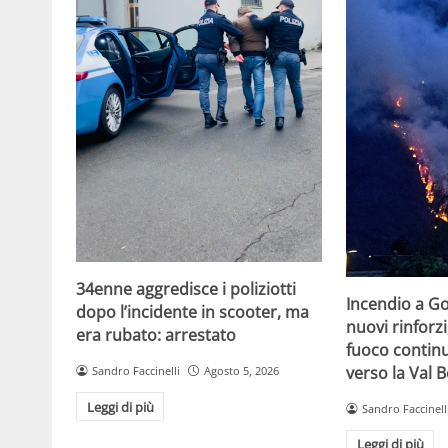
34enne aggredisce i poliziotti
Incendio a G
dopo l’incidente in scooter, ma
nuovi rinforzi
era rubato: arrestato
fuoco contin
verso la Val 
Sandro Faccinelli
Agosto 5, 2026
Leggi di più
Sandro Faccinell
Leggi di più