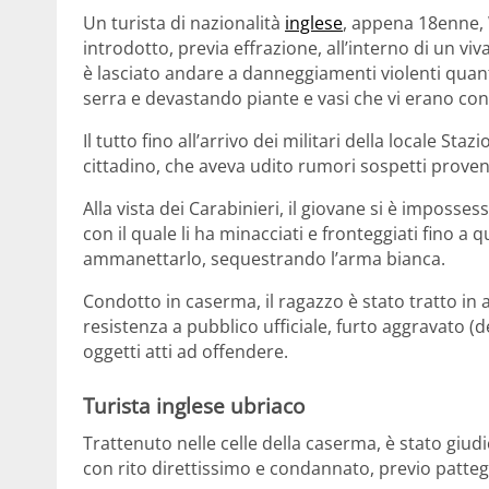
Un turista di nazionalità
inglese
, appena 18enne, W
introdotto, previa effrazione, all’interno di un vi
è lasciato andare a danneggiamenti violenti quant
serra e devastando piante e vasi che vi erano cont
Il tutto fino all’arrivo dei militari della locale Sta
cittadino, che aveva udito rumori sospetti proveni
Alla vista dei Carabinieri, il giovane si è imposse
con il quale li ha minacciati e fronteggiati fino a
ammanettarlo, sequestrando l’arma bianca.
Condotto in caserma, il ragazzo è stato tratto in 
resistenza a pubblico ufficiale, furto aggravato (
oggetti atti ad offendere.
Turista inglese ubriaco
Trattenuto nelle celle della caserma, è stato giu
con rito direttissimo e condannato, previo pattegg