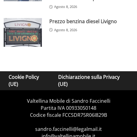
Agosto 8, 2026
Prezzo benzina diesel Livigno
Agosto 8, 2026
Cookie Policy
Dichiarazione sulla Privacy
(UE)
(UE)
Valtellina Mobile di Sandro Faccinelli
Partita IVA 00933050148
Codice fiscale FCCSDR75R06I829B
sandro.faccinelli@legalmail.it
info@valtellinamobile.it