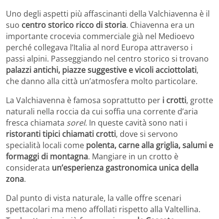
Uno degli aspetti più affascinanti della Valchiavenna è il
suo
centro storico ricco di storia
. Chiavenna era un
importante crocevia commerciale già nel Medioevo
perché collegava l’Italia al nord Europa attraverso i
passi alpini. Passeggiando nel centro storico si trovano
palazzi antichi, piazze suggestive e vicoli acciottolati
,
che danno alla città un’atmosfera molto particolare.
La Valchiavenna è famosa soprattutto per
i crotti
, grotte
naturali nella roccia da cui soffia una corrente d’aria
fresca chiamata
sorel
. In queste cavità sono nati i
ristoranti tipici chiamati crotti
, dove si servono
specialità locali come
polenta, carne alla griglia, salumi e
formaggi di montagna
. Mangiare in un crotto è
considerata
un’esperienza gastronomica unica della
zona
.
Dal punto di vista naturale, la valle offre scenari
spettacolari ma meno affollati rispetto alla Valtellina.