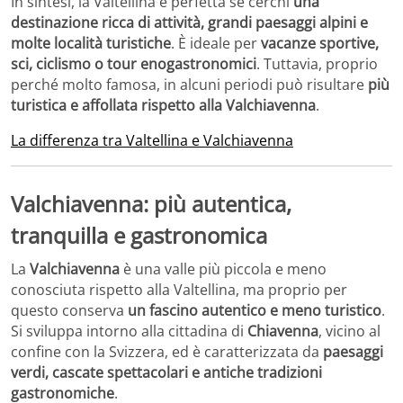
In sintesi, la Valtellina è perfetta se cerchi
una
destinazione ricca di attività, grandi paesaggi alpini e
molte località turistiche
. È ideale per
vacanze sportive,
sci, ciclismo o tour enogastronomici
. Tuttavia, proprio
perché molto famosa, in alcuni periodi può risultare
più
turistica e affollata rispetto alla Valchiavenna
.
La differenza tra Valtellina e Valchiavenna
Valchiavenna: più autentica,
tranquilla e gastronomica
La
Valchiavenna
è una valle più piccola e meno
conosciuta rispetto alla Valtellina, ma proprio per
questo conserva
un fascino autentico e meno turistico
.
Si sviluppa intorno alla cittadina di
Chiavenna
, vicino al
confine con la Svizzera, ed è caratterizzata da
paesaggi
verdi, cascate spettacolari e antiche tradizioni
gastronomiche
.