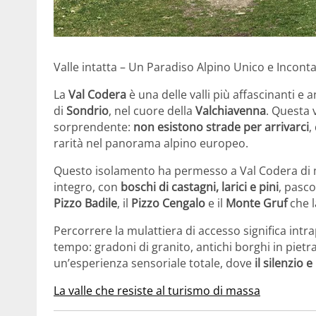
Valle intatta – Un Paradiso Alpino Unico e Incon
La
Val Codera
è una delle valli più affascinanti e
di
Sondrio
, nel cuore della
Valchiavenna
. Questa v
sorprendente:
non esistono strade per arrivarci
,
rarità nel panorama alpino europeo.
Questo isolamento ha permesso a Val Codera di
integro, con
boschi di castagni, larici e pini
, pasco
Pizzo Badile
, il
Pizzo Cengalo
e il
Monte Gruf
che l
Percorrere la mulattiera di accesso significa int
tempo: gradoni di granito, antichi borghi in piet
un’esperienza sensoriale totale, dove
il silenzio 
La valle che resiste al turismo di massa