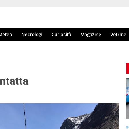
Meteo
Necrologi
Curiosità
Magazine
Vetrine
intatta