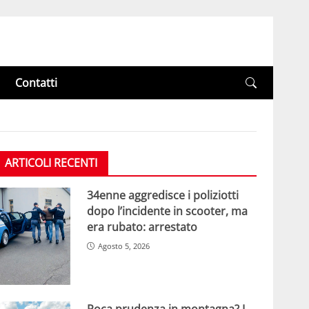
Contatti
ARTICOLI RECENTI
34enne aggredisce i poliziotti
dopo l’incidente in scooter, ma
era rubato: arrestato
Agosto 5, 2026
Poca prudenza in montagna? I