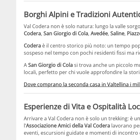
Borghi Alpini e Tradizioni Autent
Val Codera non è solo natura: lungo la valle sorgo
Codera
,
San Giorgio di Cola
,
Avedée
,
Saline
,
Piazz
Codera
è il centro storico più noto: un tempo po
sospeso nel tempo con pochi residenti fissi ma ric
A
San Giorgio di Cola
si trova anche un piccolo mu
locali, perfetto per chi vuole approfondire la stor
Dove comprano la seconda casa in Valtellina i mi
Esperienze di Vita e Ospitalità Lo
Arrivare a Val Codera non è solo un trekking: è u
l’
Associazione Amici della Val Codera
lavorano per
eventi, escursioni guidate e momenti di incontro