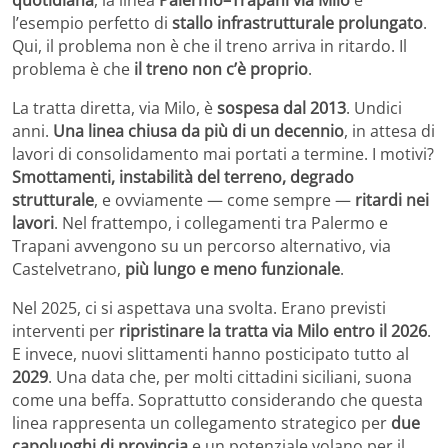
l’esempio perfetto di
stallo infrastrutturale prolungato
.
Qui, il problema non è che il treno arriva in ritardo. Il
problema è che
il treno non c’è proprio
.
La tratta diretta, via Milo, è
sospesa dal 2013
. Undici
anni.
Una linea chiusa da più di un decennio
, in attesa di
lavori di consolidamento mai portati a termine. I motivi?
Smottamenti, instabilità del terreno, degrado
strutturale
, e ovviamente — come sempre —
ritardi nei
lavori
. Nel frattempo, i collegamenti tra Palermo e
Trapani avvengono su un percorso alternativo, via
Castelvetrano,
più lungo e meno funzionale
.
Nel 2025, ci si aspettava una svolta. Erano previsti
interventi per
ripristinare la tratta via Milo entro il 2026
.
E invece, nuovi slittamenti hanno posticipato tutto al
2029
. Una data che, per molti cittadini siciliani, suona
come una beffa. Soprattutto considerando che questa
linea rappresenta un collegamento strategico per
due
capoluoghi di provincia
e un potenziale volano per il