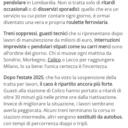
pendolare
in Lombardia. Non si tratta solo di
ritardi
occasionali
o di
disservizi sporadici
: quello che era un
servizio su cui poter contare ogni giorno, è ormai
diventato una vera e propria
roulette ferroviaria
.
Treni soppressi
,
guasti tecnici
che si ripresentano dopo
lavori di manutenzione da milioni di euro,
interruzioni
impreviste
e
pendolari stipati come su carri merci
sono
all’ordine del giorno. Chi si muove ogni mattina da
Sondrio, Morbegno,
Colico
o Lecco per raggiungere
Milano, lo sa bene: l’unica certezza è l’incertezza.
Dopo l’estate 2025
, che ha visto la sospensione della
tratta per lavori,
il caos è ripartito ancora più forte
.
Guasti alla stazione di Colico hanno portato a ritardi di
oltre 30 minuti già nelle prime ore dalla riattivazione.
Invece di migliorare la situazione, i lavori sembrano
averla peggiorata. Alcuni treni terminano la corsa in
stazioni intermedie, altri vengono
sostituiti da autobus
,
con tempi di percorrenza doppi o tripli.