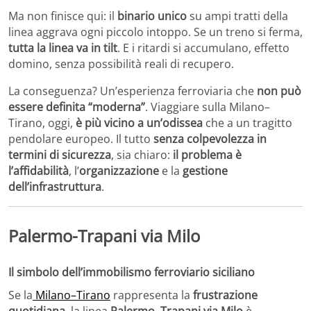
Ma non finisce qui: il
binario unico
su ampi tratti della
linea aggrava ogni piccolo intoppo. Se un treno si ferma,
tutta la linea va in tilt
. E i ritardi si accumulano, effetto
domino, senza possibilità reali di recupero.
La conseguenza? Un’esperienza ferroviaria che
non può
essere definita “moderna”
. Viaggiare sulla Milano–
Tirano, oggi,
è più vicino a un’odissea
che a un tragitto
pendolare europeo. Il tutto
senza colpevolezza in
termini di sicurezza
, sia chiaro:
il problema è
l’affidabilità
, l’
organizzazione
e la
gestione
dell’infrastruttura
.
Palermo-Trapani via Milo
Il simbolo dell’immobilismo ferroviario siciliano
Se la
Milano–Tirano
rappresenta la
frustrazione
quotidiana
, la linea
Palermo–Trapani via Milo
è