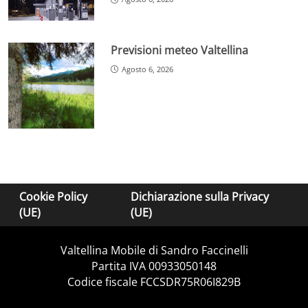
Previsioni meteo Valtellina
Agosto 6, 2026
Cookie Policy
Dichiarazione sulla Privacy
(UE)
(UE)
Valtellina Mobile di Sandro Faccinelli
Partita IVA 00933050148
Codice fiscale FCCSDR75R06I829B