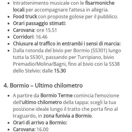
Intrattenimento musicale con le
fisarmoniche
locali
per accompagnare l’attesa in allegria.
F
ood truck
con proposte golose per il pubblico.
Orari passaggio stimati:
Carovana
: ore 15.51
Corridori
: 16.46
Chiusure al traffico in entrambi i sensi di marcia:
Dalla rotonda del bivio per Bormio (SS301) lungo
tutta la SS301, passando per Turripiano, bivio
Premadio/Molina/Bagni, fino al bivio con la SS38
dello Stelvio: dalle
15.30
4. Bormio – Ultimo chilometro
A partire da
Bormio Terme
comincia l’emozione
dell’
ultimo chilometro
della tappa: scegli la tua
posizione ideale lungo il tratto che porta fino al
traguardo, in
zona funivia a Bormio
.
Orari
di arrivo a Bormio
:
Carovana:
16.00