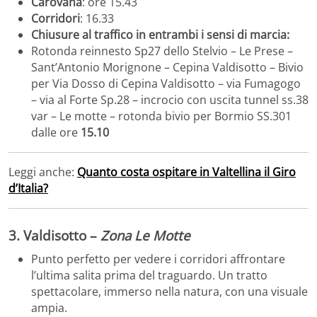
Carovana
: ore 15.43
Corridori
: 16.33
C
hiusure al traffico
in entrambi i sensi di marcia:
Rotonda reinnesto Sp27 dello Stelvio – Le Prese –
Sant’Antonio Morignone – Cepina Valdisotto – Bivio
per Via Dosso di Cepina Valdisotto – via Fumagogo
– via al Forte Sp.28 – incrocio con uscita tunnel ss.38
var – Le motte – rotonda bivio per Bormio SS.301
dalle ore
15.10
Leggi anche:
Quanto costa ospitare in Valtellina il Giro
d’Italia?
3. Valdisotto –
Zona Le Motte
Punto perfetto per vedere i corridori affrontare
l’ultima salita prima del traguardo. Un tratto
spettacolare, immerso nella natura, con una visuale
ampia.