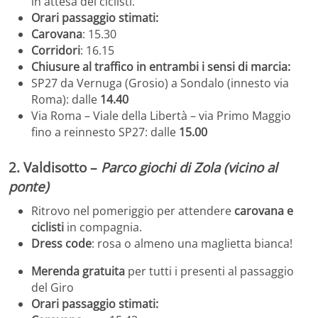
in attesa dei ciclisti.
O
rari passaggio stimati:
Carovana
: 15.30
Corridori
: 16.15
C
hiusure al traffico
in entrambi i sensi di marcia:
SP27 da Vernuga (Grosio) a Sondalo (innesto via
Roma): dalle
14.40
Via Roma – Viale della Libertà – via Primo Maggio
fino a reinnesto SP27: dalle
15.00
2. Valdisotto –
Parco giochi di Zola (vicino al
ponte)
Ritrovo nel pomeriggio per attendere
carovana e
ciclisti
in compagnia.
Dress code
: rosa o almeno una maglietta bianca!
Merenda gratuita
per tutti i presenti al passaggio
del Giro
O
rari passaggio stimati: